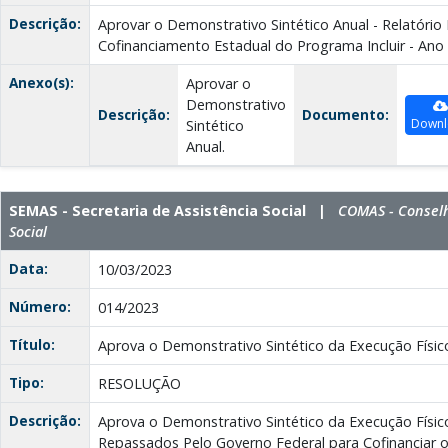
Descrição:
Aprovar o Demonstrativo Sintético Anual - Relatório 
Cofinanciamento Estadual do Programa Incluir - Ano
Anexo(s):
Aprovar o
Demonstrativo
Descrição:
Documento:
Downl
Sintético
Anual.
SEMAS - Secretaria de Assistência Social |
COMAS - Conselh
Social
Data:
10/03/2023
Número:
014/2023
Título:
Aprova o Demonstrativo Sintético da Execução Físico 
Tipo:
RESOLUÇÃO
Descrição:
Aprova o Demonstrativo Sintético da Execução Físic
Repassados Pelo Governo Federal para Cofinanciar 