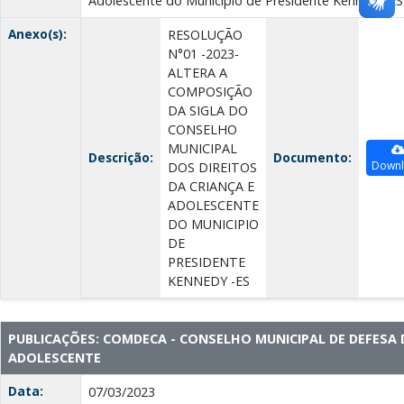
Adolescente do Município de Presidente Kennedy/ES
Anexo(s):
RESOLUÇÃO
N°01 -2023-
ALTERA A
COMPOSIÇÃO
DA SIGLA DO
CONSELHO
MUNICIPAL
Descrição:
Documento:
Down
DOS DIREITOS
DA CRIANÇA E
ADOLESCENTE
DO MUNICIPIO
DE
PRESIDENTE
KENNEDY -ES
PUBLICAÇÕES: COMDECA - CONSELHO MUNICIPAL DE DEFESA 
ADOLESCENTE
Data:
07/03/2023