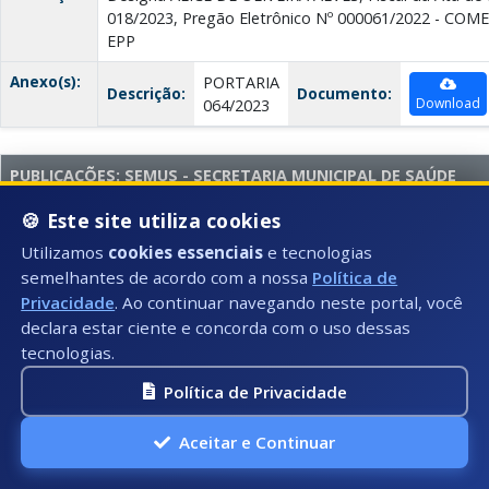
018/2023, Pregão Eletrônico Nº 000061/2022 - COM
EPP
Anexo(s):
PORTARIA
Descrição:
Documento:
Download
064/2023
PUBLICAÇÕES: SEMUS - SECRETARIA MUNICIPAL DE SAÚDE
Data:
07/03/2023
🍪 Este site utiliza cookies
Utilizamos
cookies essenciais
e tecnologias
Número:
065/2023
semelhantes de acordo com a nossa
Política de
Título:
PORTARIA
Privacidade
. Ao continuar navegando neste portal, você
declara estar ciente e concorda com o uso dessas
Tipo:
PUBLICAÇÕES: SEMUS - SECRETARIA MUNICIPAL D
tecnologias.
Descrição:
Designa ALICE DE OLIVEIRA ALVES, Fiscal da Ata de 
Política de Privacidade
017/2023, Pregão Eletrônico Nº 000061/2022 - B
EM GERAL EIRELI
Aceitar e Continuar
Anexo(s):
PORTARIA
Descrição:
Documento: