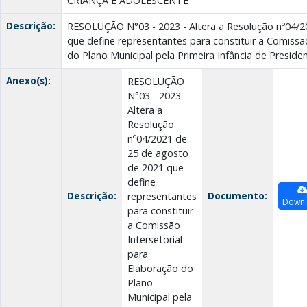
CRIANÇA E ADOLESCENTE
Descrição:
RESOLUÇÃO N°03 - 2023 - Altera a Resolução nº04/2
que define representantes para constituir a Comissã
do Plano Municipal pela Primeira Infância de Presid
Anexo(s):
RESOLUÇÃO
N°03 - 2023 -
Altera a
Resolução
nº04/2021 de
25 de agosto
de 2021 que
define
Descrição:
Documento:
representantes
Down
para constituir
a Comissão
Intersetorial
para
Elaboração do
Plano
Municipal pela