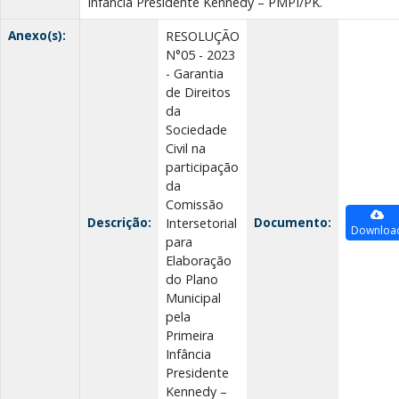
Infância Presidente Kennedy – PMPI/PK.
Anexo(s):
RESOLUÇÃO
N°05 - 2023
- Garantia
de Direitos
da
Sociedade
Civil na
participação
da
Comissão
Descrição:
Documento:
Intersetorial
Downloa
para
Elaboração
do Plano
Municipal
pela
Primeira
Infância
Presidente
Kennedy –