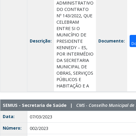
ADMINISTRATIVO
DO CONTRATO
Nº 143/2022, QUE
CELEBRAM
ENTRE SI O
MUNICÍPIO DE
Descrição:
Documento:
PRESIDENTE
Do
KENNEDY – ES,
POR INTERMÉDIO
DA SECRETARIA
MUNICIPAL DE
OBRAS, SERVIÇOS
PÚBLICOS E
HABITAÇÃO E A
SEMUS - Secretaria de Saúde |
CMS - Conselho Municipal de
Data:
07/03/2023
Número:
002/2023