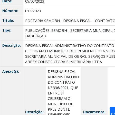
Data:
09/03/2023
Número:
013/2023
Título:
PORTARIA SEMOBH - DESIGNA FISCAL - CONTRATO 
Tipo:
PUBLICAÇÕES: SEMOBH - SECRETARIA MUNICIPAL 
HABITAÇÃO
Descrição:
DESIGNA FISCAL ADMINISTRATIVO DO CONTRATO N
CELEBRAM O MUNICÍPIO DE PRESIDENTE KENNEDY
SECRETARIA MUNICIPAL DE OBRAS, SERVIÇOS PÚBL
ABBEY CONSTRUTORA E IMOBILIÁRIA LTDA
Anexo(s):
DESIGNA FISCAL
ADMINISTRATIVO
DO CONTRATO
Nº 336/2021, QUE
ENTRE SI
CELEBRAM O
MUNICÍPIO DE
PRESIDENTE
Descrição:
Documento:
Do
KENNEDY/ES,