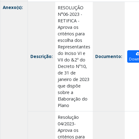
Anexo(s):
RESOLUÇÃO
N°06-2023 -
RETIFICA -
Aprova os
critérios para
escolha dos
Representantes
do Inciso VI e
Descrição:
Documento:
Down
VII do &2º do
Decreto Nº10,
de 31 de
janeiro de 2023
que dispõe
sobre a
Elaboração do
Plano
Resolução
04/2023-
Aprova os
critérios para