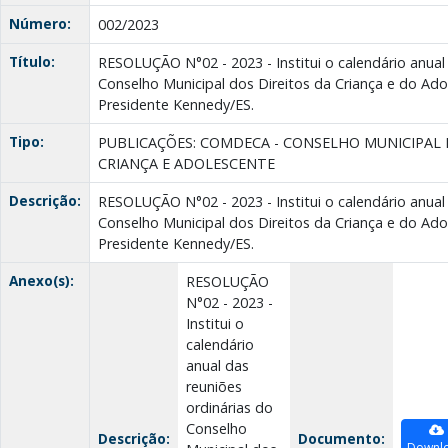
Número:
002/2023
Título:
RESOLUÇÃO N°02 - 2023 - Institui o calendário anual
Conselho Municipal dos Direitos da Criança e do Ad
Presidente Kennedy/ES.
Tipo:
PUBLICAÇÕES: COMDECA - CONSELHO MUNICIPAL 
CRIANÇA E ADOLESCENTE
Descrição:
RESOLUÇÃO N°02 - 2023 - Institui o calendário anual
Conselho Municipal dos Direitos da Criança e do Ad
Presidente Kennedy/ES.
Anexo(s):
RESOLUÇÃO
N°02 - 2023 -
Institui o
calendário
anual das
reuniões
ordinárias do
Conselho
Descrição:
Documento:
Downl