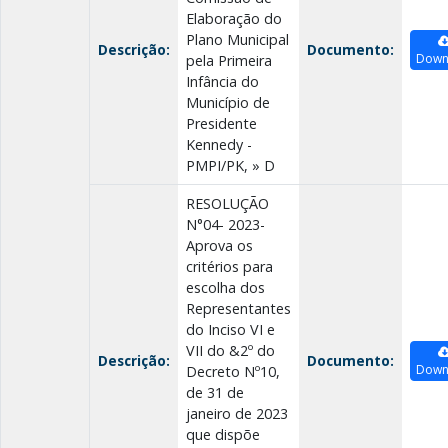
Elaboração do
Plano Municipal
Descrição:
Documento:
Down
pela Primeira
Infância do
Município de
Presidente
Kennedy -
PMPI/PK, » D
RESOLUÇÃO
N°04- 2023-
Aprova os
critérios para
escolha dos
Representantes
do Inciso VI e
VII do &2º do
Descrição:
Documento:
Down
Decreto Nº10,
de 31 de
janeiro de 2023
que dispõe