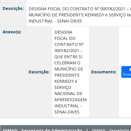
Descrição:
DESIGNA FISCAL DO CONTRATO Nº 000182/2021 –
MUNICÍPIO DE PRESIDENTE KENNEDY e SERVIÇO 
INDUSTRIAL - SENAI-DR/ES
Anexo(s):
DESIGNA
FISCAL DO
CONTRATO Nº
000182/2021 –
QUE ENTRE SI
CELEBRAM O
MUNICÍPIO DE
Descrição:
Documento:
Dow
PRESIDENTE
KENNEDY e
SERVIÇO
NACIONAL DE
APRENDIZAGEM
INDUSTRIAL -
SENAI-DR/ES
SEMAD - Secretaria de Administração |
SEMAD - Secretaria 