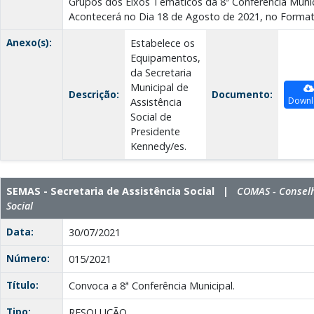
Grupos dos Eixos Temáticos da 8ª Conferência Munici
Acontecerá no Dia 18 de Agosto de 2021, no Format
Anexo(s):
Estabelece os
Equipamentos,
da Secretaria
Municipal de
Descrição:
Documento:
Downl
Assistência
Social de
Presidente
Kennedy/es.
SEMAS - Secretaria de Assistência Social |
COMAS - Conselh
Social
Data:
30/07/2021
Número:
015/2021
Título:
Convoca a 8ª Conferência Municipal.
Tipo:
RESOLUÇÃO