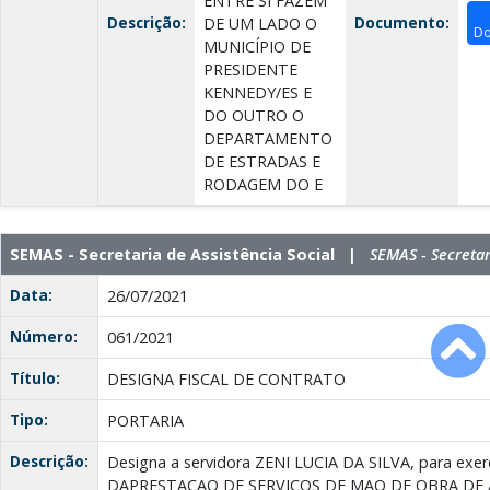
ENTRE SI FAZEM
Descrição:
Documento:
DE UM LADO O
Do
MUNICÍPIO DE
PRESIDENTE
KENNEDY/ES E
DO OUTRO O
DEPARTAMENTO
DE ESTRADAS E
RODAGEM DO E
SEMAS - Secretaria de Assistência Social |
SEMAS - Secretar
Data:
26/07/2021
Número:
061/2021
Título:
DESIGNA FISCAL DE CONTRATO
Tipo:
PORTARIA
Descrição:
Designa a servidora ZENI LUCIA DA SILVA, para exerc
DAPRESTAÇAO DE SERVIÇOS DE MAO DE OBRA DE A