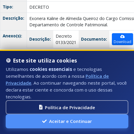
Tipo:
DECRETO
Descrição:
Exonera Kaline de Almeida Queiroz do Cargo Comiss
Departamento de Controle Patrimonial.
Anexo(s):
Decreto
Descrição:
Documento:
Download
0133/2021
🍪 Este site utiliza cookies
SEMAD - Sec. de Administração |
DGRH - Divisão Geral de 
Utilizamos
cookies essenciais
e tecnologias
Data:
23/07/2021
semelhantes de acordo com a nossa
Política de
Privacidade
. Ao continuar navegando neste portal, você
Número:
132/2021
declara estar ciente e concorda com o uso dessas
Título:
CONCEDE VACÂNCIA
tecnologias.
Tipo:
DECRETO
Política de Privacidade
Descrição:
Declara Vago um Cargo Público de Agente Comunitá
Aceitar e Continuar
Anexo(s):
Decreto
Descrição:
Documento: