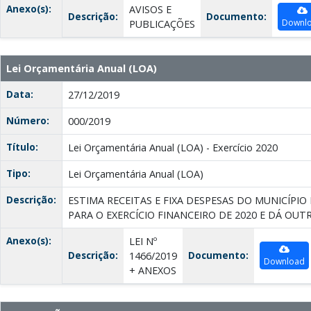
Anexo(s):
AVISOS E
Descrição:
Documento:
Downl
PUBLICAÇÕES
Lei Orçamentária Anual (LOA)
Data:
27/12/2019
Número:
000/2019
Título:
Lei Orçamentária Anual (LOA) - Exercício 2020
Tipo:
Lei Orçamentária Anual (LOA)
Descrição:
ESTIMA RECEITAS E FIXA DESPESAS DO MUNICÍPI
PARA O EXERCÍCIO FINANCEIRO DE 2020 E DÁ OUT
Anexo(s):
LEI Nº
Descrição:
Documento:
1466/2019
Download
+ ANEXOS