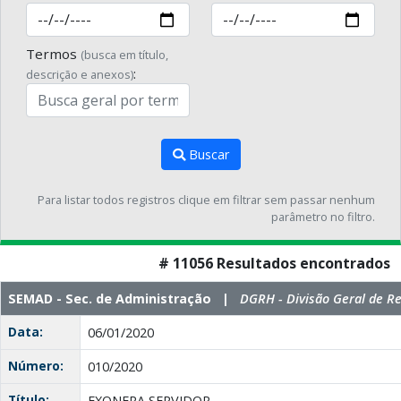
Termos
(busca em título,
:
descrição e anexos)
Buscar
Para listar todos registros clique em filtrar sem passar nenhum
parâmetro no filtro.
# 11056 Resultados encontrados
SEMAD - Sec. de Administração |
DGRH - Divisão Geral de 
Data:
06/01/2020
Número:
010/2020
Título:
EXONERA SERVIDOR