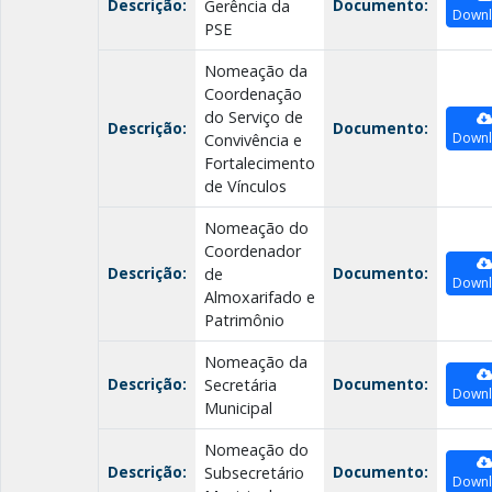
Descrição:
Documento:
Gerência da
Down
PSE
Nomeação da
Coordenação
do Serviço de
Descrição:
Documento:
Down
Convivência e
Fortalecimento
de Vínculos
Nomeação do
Coordenador
Descrição:
Documento:
de
Down
Almoxarifado e
Patrimônio
Nomeação da
Descrição:
Documento:
Secretária
Down
Municipal
Nomeação do
Descrição:
Documento:
Subsecretário
Down