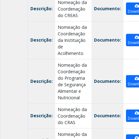
Nomeação da
Descrição:
Documento:
Coordenação
Down
do CREAS
Nomeação da
Coordenação
Descrição:
Documento:
da Instituição
Down
de
Acolhimento
Nomeação da
Coordenação
do Programa
Descrição:
Documento:
Down
de Segurança
Alimentar e
Nutricional
Nomeação da
Descrição:
Documento:
Coordenação
Down
do CRAS
Nomeação da