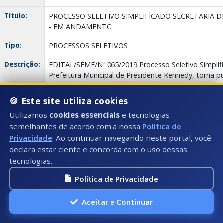
Título:
PROCESSO SELETIVO SIMPLIFICADO SECRETARIA 
- EM ANDAMENTO
Tipo:
PROCESSOS SELETIVOS
Descrição:
EDITAL/SEME/Nº 065/2019 Processo Seletivo Simplif
Prefeitura Municipal de Presidente Kennedy, torna pú
para Processo Seletivo Simplificado para profission
e em atendimento as necessidades de excepcional in
🍪 Este site utiliza cookies
Presidente Kennedy, com o objetivo de atuar nas Ins
Utilizamos
cookies essenciais
e tecnologias
de Ensino, em conformidade com a Lei nº 1.448/2019
semelhantes de acordo com a nossa
Política de
presente Edital.
Privacidade
. Ao continuar navegando neste portal, você
Anexo(s):
EDITAL SEME
declara estar ciente e concorda com o uso dessas
Descrição:
Documento:
Down
Nº 065-2019
tecnologias.
FICHA DE
Política de Privacidade
Descrição:
Documento:
Down
INSCRIÇÃO
Aceitar e Continuar
RETIFICAÇÃO
DO EDITAL
Descrição:
Documento: