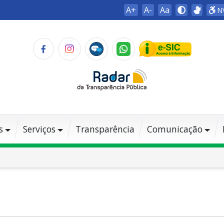
A+
A-
Aa
N
s
Serviços
Transparência
Comunicação