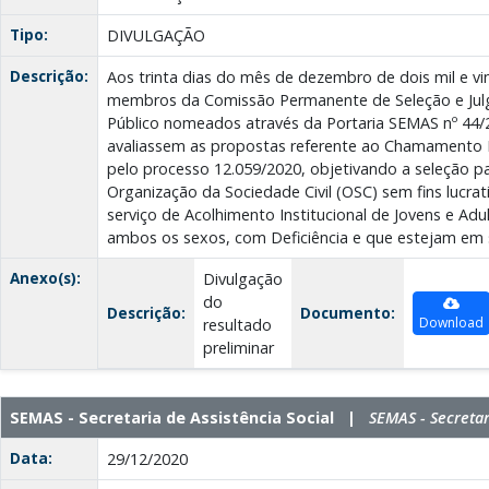
Tipo:
DIVULGAÇÃO
Descrição:
Aos trinta dias do mês de dezembro de dois mil e vi
membros da Comissão Permanente de Seleção e J
Público nomeados através da Portaria SEMAS nº 44/2
avaliassem as propostas referente ao Chamamento P
pelo processo 12.059/2020, objetivando a seleção p
Organização da Sociedade Civil (OSC) sem fins lucra
serviço de Acolhimento Institucional de Jovens e Adu
ambos os sexos, com Deficiência e que estejam em 
Anexo(s):
Divulgação
do
Descrição:
Documento:
Download
resultado
preliminar
SEMAS - Secretaria de Assistência Social |
SEMAS - Secretar
Data:
29/12/2020