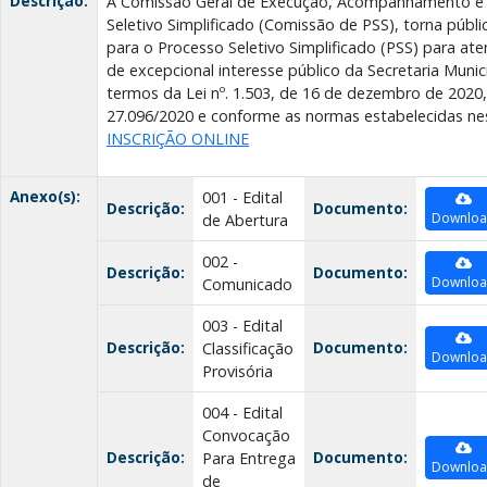
Descrição:
A Comissão Geral de Execução, Acompanhamento e F
Seletivo Simplificado (Comissão de PSS), torna públi
para o Processo Seletivo Simplificado (PSS) para at
de excepcional interesse público da Secretaria Munic
termos da Lei nº. 1.503, de 16 de dezembro de 2020,
27.096/2020 e conforme as normas estabelecidas nes
INSCRIÇÃO ONLINE
Anexo(s):
001 - Edital
Descrição:
Documento:
Downlo
de Abertura
002 -
Descrição:
Documento:
Downlo
Comunicado
003 - Edital
Descrição:
Documento:
Classificação
Downlo
Provisória
004 - Edital
Convocação
Descrição:
Documento:
Para Entrega
Downlo
de