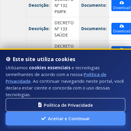
Descrição:
Documento:
Nº 132
Download
PMPK
DECRETO
Descrição:
Documento:
Nº 133
Download
SAÚDE
DECRETO
Descrição:
Documento:
Nº 134 ASS.
Download
SOCIAL
🍪 Este site utiliza cookies
Utilizamos
cookies essenciais
e tecnologias
DECRETO
semelhantes de acordo com a nossa
Política de
Descrição:
Documento:
Nº 135
Download
Privacidade
. Ao continuar navegando neste portal, você
EDUCAÇÃO
declara estar ciente e concorda com o uso dessas
DECRETO
tecnologias.
Descrição:
Documento:
Nº 135
Download
Política de Privacidade
PMPK
DECRETO
Aceitar e Continuar
Descrição:
Documento:
Nº 136
Download
EDUCAÇÃO