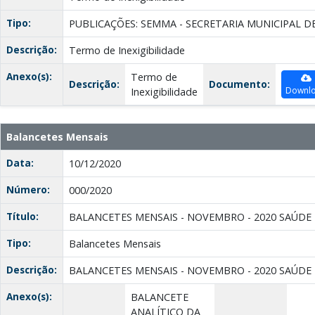
Tipo:
PUBLICAÇÕES: SEMMA - SECRETARIA MUNICIPAL D
Descrição:
Termo de Inexigibilidade
Anexo(s):
Termo de
Descrição:
Documento:
Downl
Inexigibilidade
Balancetes Mensais
Data:
10/12/2020
Número:
000/2020
Título:
BALANCETES MENSAIS - NOVEMBRO - 2020 SAÚDE
Tipo:
Balancetes Mensais
Descrição:
BALANCETES MENSAIS - NOVEMBRO - 2020 SAÚDE
Anexo(s):
BALANCETE
ANALÍTICO DA