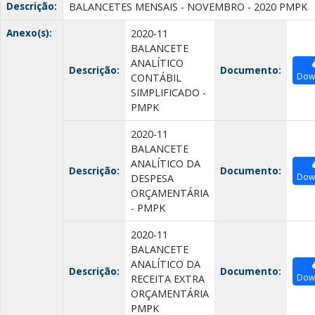
Descrição:
BALANCETES MENSAIS - NOVEMBRO - 2020 PMPK
Anexo(s):
2020-11
BALANCETE
ANALÍTICO
Descrição:
Documento:
Dow
CONTÁBIL
SIMPLIFICADO -
PMPK
2020-11
BALANCETE
ANALÍTICO DA
Descrição:
Documento:
Dow
DESPESA
ORÇAMENTÁRIA
- PMPK
2020-11
BALANCETE
ANALÍTICO DA
Descrição:
Documento:
Dow
RECEITA EXTRA
ORÇAMENTÁRIA
PMPK