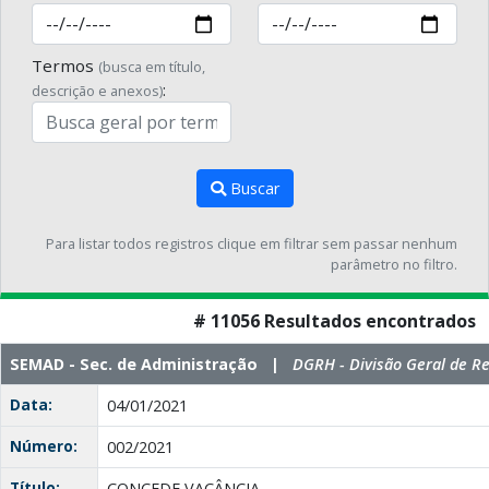
Termos
(busca em título,
:
descrição e anexos)
Buscar
Para listar todos registros clique em filtrar sem passar nenhum
parâmetro no filtro.
# 11056 Resultados encontrados
SEMAD - Sec. de Administração |
DGRH - Divisão Geral de 
Data:
04/01/2021
Número:
002/2021
Título:
CONCEDE VACÂNCIA