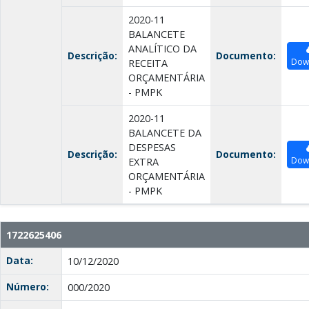
2020-11
BALANCETE
ANALÍTICO DA
Descrição:
Documento:
Dow
RECEITA
ORÇAMENTÁRIA
- PMPK
2020-11
BALANCETE DA
DESPESAS
Descrição:
Documento:
Dow
EXTRA
ORÇAMENTÁRIA
- PMPK
1722625406
Data:
10/12/2020
Número:
000/2020