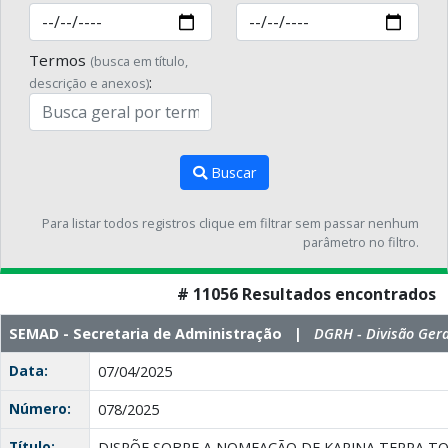
Termos
(busca em título,
:
descrição e anexos)
Buscar
Para listar todos registros clique em filtrar sem passar nenhum
parâmetro no filtro.
# 11056 Resultados encontrados
SEMAD - Secretaria de Administração |
DGRH - Divisão Ger
Data:
07/04/2025
Número:
078/2025
Título:
DISPÕE SOBRE A NOMEAÇÃO DE KARINA TERRA T