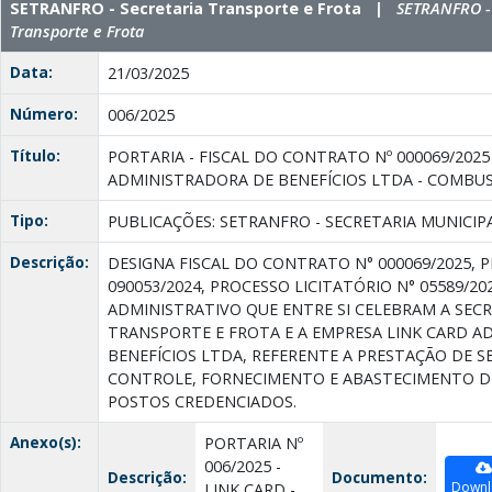
SETRANFRO - Secretaria Transporte e Frota |
SETRANFRO - 
Transporte e Frota
Data:
21/03/2025
Número:
006/2025
Título:
PORTARIA - FISCAL DO CONTRATO Nº 000069/2025 
ADMINISTRADORA DE BENEFÍCIOS LTDA - COMBUS
Tipo:
PUBLICAÇÕES: SETRANFRO - SECRETARIA MUNICI
Descrição:
DESIGNA FISCAL DO CONTRATO N° 000069/2025, 
090053/2024, PROCESSO LICITATÓRIO N° 05589/2
ADMINISTRATIVO QUE ENTRE SI CELEBRAM A SECR
TRANSPORTE E FROTA E A EMPRESA LINK CARD A
BENEFÍCIOS LTDA, REFERENTE A PRESTAÇÃO DE 
CONTROLE, FORNECIMENTO E ABASTECIMENTO DE
POSTOS CREDENCIADOS.
Anexo(s):
PORTARIA Nº
006/2025 -
Descrição:
Documento:
Downl
LINK CARD -