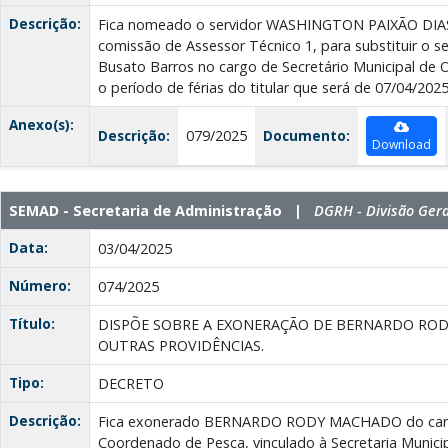
Descrição:
Fica nomeado o servidor WASHINGTON PAIXÃO DIAS
comissão de Assessor Técnico 1, para substituir o s
Busato Barros no cargo de Secretário Municipal de 
o período de férias do titular que será de 07/04/202
Anexo(s):
Descrição:
079/2025
Documento:
Download
SEMAD - Secretaria de Administração |
DGRH - Divisão Ger
Data:
03/04/2025
Número:
074/2025
Título:
DISPÕE SOBRE A EXONERAÇÃO DE BERNARDO RO
OUTRAS PROVIDÊNCIAS.
Tipo:
DECRETO
Descrição:
Fica exonerado BERNARDO RODY MACHADO do carg
Coordenado de Pesca, vinculado à Secretaria Munic