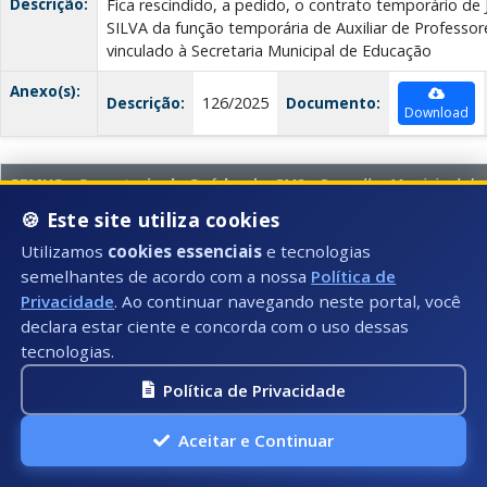
Descrição:
Fica rescindido, a pedido, o contrato temporário d
SILVA da função temporária de Auxiliar de Professore
vinculado à Secretaria Municipal de Educação
Anexo(s):
Descrição:
126/2025
Documento:
Download
SEMUS - Secretaria de Saúde |
CMS - Conselho Municipal de
🍪 Este site utiliza cookies
Data:
12/03/2025
Utilizamos
cookies essenciais
e tecnologias
Número:
005/2025
semelhantes de acordo com a nossa
Política de
Privacidade
. Ao continuar navegando neste portal, você
Título:
APROVA OS MEMBROS PARA COMPOSIÇÃO DA COM
declara estar ciente e concorda com o uso dessas
AMPLIADA
tecnologias.
Tipo:
RESOLUÇÃO 2025
Política de Privacidade
Descrição:
APROVA OS MEMBROS PARA COMPOSIÇÃO DA COM
AMPLIADA, ETAPA MUNICIPAL DA 5º CONFERÊNCI
Aceitar e Continuar
TRABALHADOR E DA TRABALHADORA, QUE SERÁ RE
ABRIL DE 2025, NA SEDE DO CONSELHO MUNICIPA