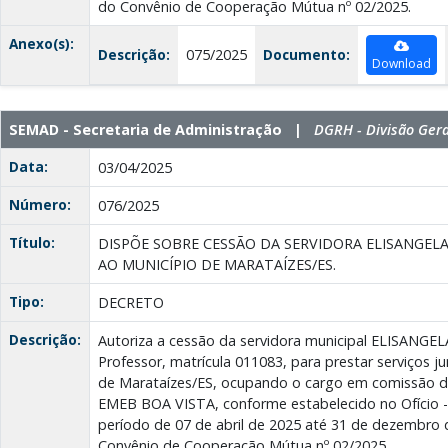
do Convênio de Cooperação Mútua nº 02/2025.
Anexo(s):
Descrição:
075/2025
Documento:
Download
SEMAD - Secretaria de Administração |
DGRH - Divisão Ger
Data:
03/04/2025
Número:
076/2025
Título:
DISPÕE SOBRE CESSÃO DA SERVIDORA ELISANGEL
AO MUNICÍPIO DE MARATAÍZES/ES.
Tipo:
DECRETO
Descrição:
Autoriza a cessão da servidora municipal ELISANG
Professor, matrícula 011083, para prestar serviços ju
de Marataízes/ES, ocupando o cargo em comissão de
EMEB BOA VISTA, conforme estabelecido no Ofício 
período de 07 de abril de 2025 até 31 de dezembro
Convênio de Cooperação Mútua nº 02/2025.