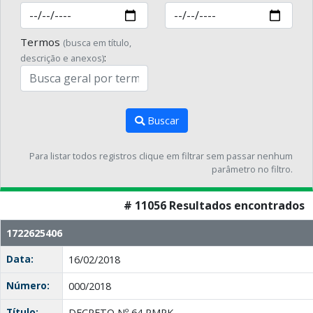
Termos
(busca em título,
:
descrição e anexos)
Buscar
Para listar todos registros clique em filtrar sem passar nenhum
parâmetro no filtro.
# 11056 Resultados encontrados
1722625406
Data:
16/02/2018
Número:
000/2018
Título:
DECRETO Nº 64 PMPK