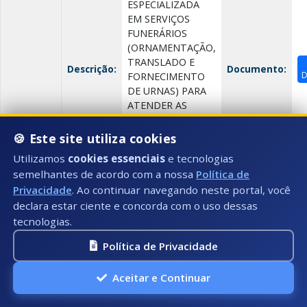
ESPECIALIZADA
EM SERVIÇOS
FUNERÁRIOS
(ORNAMENTAÇÃO,
TRANSLADO E
Descrição:
Documento:
D
FORNECIMENTO
DE URNAS) PARA
ATENDER AS
DEMANDAS DA
SECRETARIA DE
🍪 Este site utiliza cookies
ASSISTÊNCIA
Utilizamos
cookies essenciais
e tecnologias
SOCIAL
semelhantes de acordo com a nossa
Política de
Privacidade
. Ao continuar navegando neste portal, você
declara estar ciente e concorda com o uso dessas
Contratos até 2017
tecnologias.
Data:
15/02/2018
Política de Privacidade
Número:
000/2018
Aceitar e Continuar
Título:
CONTRATAÇÃO DE EMPRESA ESPECIALIZADA EM S
(ORNAMENTAÇÃO, TRANSLADO E FORNECIMENTO 