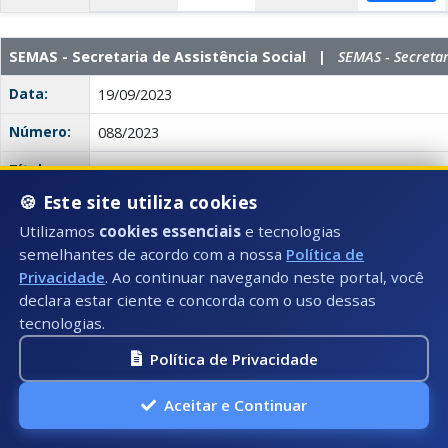
SEMAS - Secretaria de Assistência Social |
SEMAS - Secretar
Data:
19/09/2023
Número:
088/2023
Título:
DESIGNA FISCAL DE CONTRATO
🍪 Este site utiliza cookies
Tipo:
PORTARIA
Utilizamos
cookies essenciais
e tecnologias
Descrição:
Designa a servidora IZABEL CRISTINA MACHADO GO
semelhantes de acordo com a nossa
Política de
função de FISCAL DO CONTRATO N° 000508/2023, 
Privacidade
. Ao continuar navegando neste portal, você
EDIMAR MIRANDA SANTIAGO – ME, e do CONTRATO 
declara estar ciente e concorda com o uso dessas
com a empresa W G CONSTANCIO DEDETIZAÇÃO – M
tecnologias.
de Licitação, Processo Administrativo N° 029664/202
de empresa de serviço especializado de dedetização 
Política de Privacidade
higienização de caixas d’águas, desinsetização, desc
higienização de ambientes para atender a Secretaria
Aceitar e Continuar
Social.