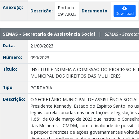
Anexo(s):
Portaria
Descrição:
Documento:
Download
091/2023
SEMAS - Secretaria de Assistência Social |
SEMAS - Secretar
Data:
21/09/2023
Número:
090/2023
Título:
INSTITUI E NOMEIA A COMISSÃO DO PROCESSO E
MUNICIPAL DOS DIREITOS DAS MULHERES
Tipo:
PORTARIA
Descrição:
O SECRETÁRIO MUNICIPAL DE ASSISTÊNCIA SOCIAL 
Presidente Kennedy, Estado do Espirito Santo, no us
legais correlacionadas nas orientações e legislações a
1.651 de 03 de março de 2023 que institui o Conselh
das Mulheres – CMDM, com a finalidade de possibilit
e propor diretrizes de ações governamentais volta
direitos das mulheres e atuar no controle de política