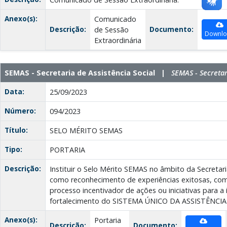
Anexo(s):
Comunicado
Descrição:
Documento:
de Sessão
Downl
Extraordinária
SEMAS - Secretaria de Assistência Social |
SEMAS - Secretar
Data:
25/09/2023
Número:
094/2023
Título:
SELO MÉRITO SEMAS
Tipo:
PORTARIA
Descrição:
Instituir o Selo Mérito SEMAS no âmbito da Secretaria
como reconhecimento de experiências exitosas, c
processo incentivador de ações ou iniciativas para 
fortalecimento do SISTEMA ÚNICO DA ASSISTÊNCIA 
Anexo(s):
Portaria
Descrição:
Documento: