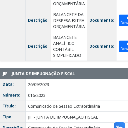
ORÇAMENTÁRIA
BALANCETE DA
Descrição:
Documento:
DESPESA EXTRA
Dow
ORÇAMENTÁRIA
BALANCETE
ANALÍTICO
Descrição:
Documento:
Dow
CONTÁBIL
SIMPLIFICADO
JIF - JUNTA DE IMPUGNAÇÃO FISCAL
Data:
26/09/2023
Número:
016/2023
Título:
Comunicado de Sessão Extraordinária
Tipo:
JIF - JUNTA DE IMPUGNAÇÃO FISCAL
Descrição:
Comunicado de Sessão Extraordinária.