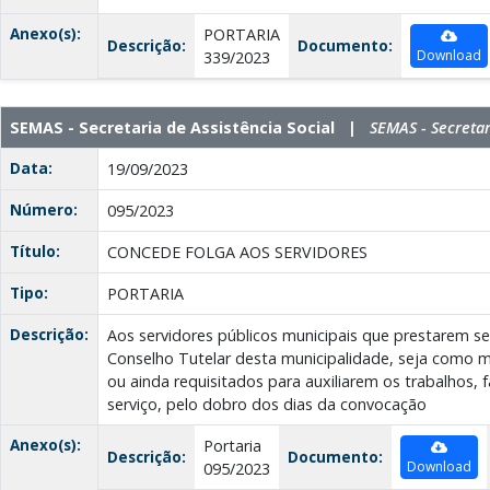
Anexo(s):
PORTARIA
Descrição:
Documento:
Download
339/2023
SEMAS - Secretaria de Assistência Social |
SEMAS - Secretar
Data:
19/09/2023
Número:
095/2023
Título:
CONCEDE FOLGA AOS SERVIDORES
Tipo:
PORTARIA
Descrição:
Aos servidores públicos municipais que prestarem se
Conselho Tutelar desta municipalidade, seja como m
ou ainda requisitados para auxiliarem os trabalhos, 
serviço, pelo dobro dos dias da convocação
Anexo(s):
Portaria
Descrição:
Documento:
Download
095/2023