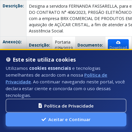
Descrição:
Designa a servidora FERNANDA FASSARELLA, para ex
DO CONTRATO N° 406/2023, PREGÃO ELETRÔNICO N
com a empresa BRX COMERCIAL DE PRODUTOS EM GE
aquisição de AÇÚCAR CRISTAL, a fim de atender a Se
Assistência Social.
Anexo(s):
Portaria
Descrição:
Documento:
Download
079/2023
🍪 Este site utiliza cookies
PUBLICAÇÕES: SETRANFRO - SECRETARIA MUNICIPAL DE TRA
Utilizamos
cookies essenciais
e tecnologias
semelhantes de acordo com a nossa
Política de
Data:
25/08/2023
Privacidade
. Ao continuar navegando neste portal, você
declara estar ciente e concorda com o uso dessas
Número:
022/2023
tecnologias.
Título:
PORTARIA - MAXXI VIX COMÉRCIO ATACADISTA E 
Política de Privacidade
Tipo:
PUBLICAÇÕES: SETRANFRO - SECRETARIA MUNICIP
FROTAS
Aceitar e Continuar
Descrição:
AQUISIÇÃO DE APARELHOS DE AR CONDICIONADO, 