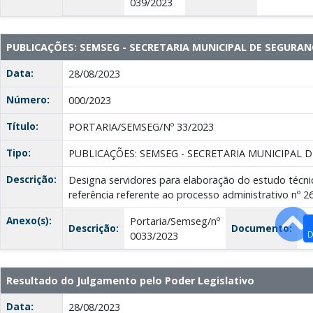
039/2023
PUBLICAÇÕES: SEMSEG - SECRETARIA MUNICIPAL DE SEGURAN
Data:
28/08/2023
Número:
000/2023
Título:
PORTARIA/SEMSEG/Nº 33/2023
Tipo:
PUBLICAÇÕES: SEMSEG - SECRETARIA MUNICIPAL 
Descrição:
Designa servidores para elaboração do estudo técni
referência referente ao processo administrativo nº 2
Anexo(s):
Portaria/Semseg/nº
Descrição:
Documento:
D
0033/2023
Resultado do Julgamento pelo Poder Legislativo
Data:
28/08/2023