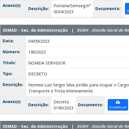
Anexo(s):
Portaria/Semseg/nº
Descrição:
Documento:
D
0034/2023
SEMAD - Sec. de Administração |
DGRH - Divisão Geral de 
Data:
04/09/2023
Número:
190/2023
Título:
NOMEIA SERVIDOR
Tipo:
DECRETO
Descrição:
Nomeia Luiz Sergio Silva Jordão para ocupar o Cargo
Transporte e Frota Interinamente.
Anexo(s):
Decreto
Descrição:
Documento:
Download
0190/2023
SEMAD - Sec. de Administração |
DGRH - Divisão Geral de 