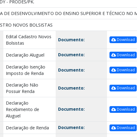
Y - PRODES/PK.
A DE DESENVOLVIMENTO DO ENSINO SUPERIOR E TÉCNICO NO M
ASTRO NOVOS BOLSISTAS
Edital Cadastro Novos
Documento:
Download
Bolsistas
Documento:
Declaração Aluguel
Download
Declaração Isenção
Documento:
Download
Imposto de Renda
Declaração Não
Documento:
Download
Possuir Renda
Declaração
Documento:
Recebimento de
Download
Aluguel
Documento:
Declaração de Renda
Download