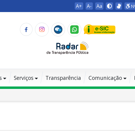
A+
A-
Aa
N
s
Serviços
Transparência
Comunicação