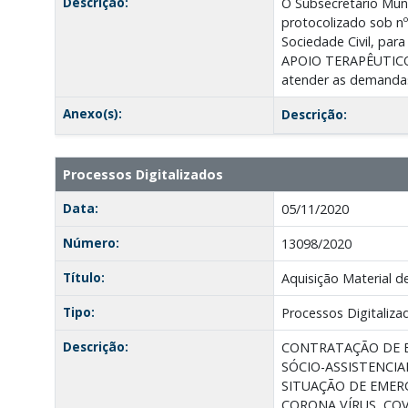
Descrição:
O Subsecretário Muni
protocolizado sob n
Sociedade Civil, par
APOIO TERAPÊUTICO RE
atender as demandas 
Anexo(s):
Descrição:
Processos Digitalizados
Data:
05/11/2020
Número:
13098/2020
Título:
Aquisição Material
Tipo:
Processos Digitaliza
Descrição:
CONTRATAÇÃO DE E
SÓCIO-ASSISTENCIA
SITUAÇÃO DE EMER
CORONA VÍRUS, COV