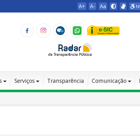
A+
A-
Aa
N
s
Serviços
Transparência
Comunicação