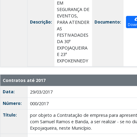
EM
SEGURANÇA DE
EVENTOS,
Descrição:
Documento:
PARA ATENDER
Down
AS
FESTIVADADES
DA 30ª
EXPOJAQUEIRA
E 23ª
EXPOKENNEDY
Contratos até 2017
Data:
29/03/2017
Número:
000/2017
Título:
por objeto a Contratação de empresa para apresent
com Samuel Ramos e Banda, a ser realizar - se no di
Expojaqueira, neste Município.