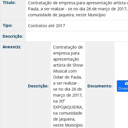
Título:
Contratação de empresa para apresentação artísta 
Paula, a ser realizar - se no dia 26 de março de 201
comunidade de Jaqueira, neste Município
Tipo:
Contratos até 2017
Descrição:
Anexo(s):
Contratação de
empresa para
apresentação
artísta de Show
Musical com
Odair de Paula,
a ser realizar -
Descrição:
Documento:
Down
se no dia 26 de
março de 2017,
na 30ª
EXPOJAQUEIRA,
na comunidade
de Jaqueira,
neste Município