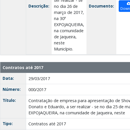
ser realizar - se
Descrição:
Documento:
no dia 26 de
Down
março de 2017,
na 30ª
EXPOJAQUEIRA,
na comunidade
de Jaqueira,
neste
Município.
Contratos até 2017
Data:
29/03/2017
Número:
000/2017
Título:
Contratação de empresa para apresentação de Show 
Donato e Eduardo, a ser realizar - se no dia 25 de m
EXPOJAQUEIRA, na comunidade de Jaqueira, neste
Tipo:
Contratos até 2017