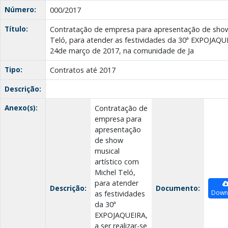
Número:
000/2017
Título:
Contratação de empresa para apresentação de show 
Teló, para atender as festividades da 30ª EXPOJAQUEI
24de março de 2017, na comunidade de Ja
Tipo:
Contratos até 2017
Descrição:
Anexo(s):
Contratação de
empresa para
apresentação
de show
musical
artístico com
Michel Teló,
para atender
Descrição:
Documento:
Down
as festividades
da 30ª
EXPOJAQUEIRA,
a ser realizar-se