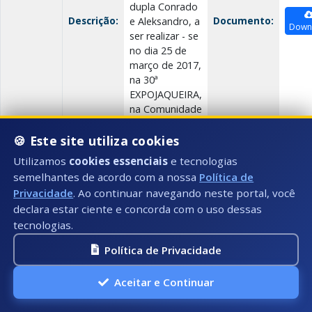
dupla Conrado
Descrição:
Documento:
e Aleksandro, a
Down
ser realizar - se
no dia 25 de
março de 2017,
na 30ª
EXPOJAQUEIRA,
na Comunidade
de Jaqueira, n
🍪 Este site utiliza cookies
Utilizamos
cookies essenciais
e tecnologias
Contratos até 2017
semelhantes de acordo com a nossa
Política de
Privacidade
. Ao continuar navegando neste portal, você
Data:
29/03/2017
declara estar ciente e concorda com o uso dessas
Número:
000/2017
tecnologias.
Título:
Constitui objeto do presente contrato a CONTRA
Política de Privacidade
ESPECIALIZADA EM LOCAÇÃO DE ESCAVADEIRA HI
PROGRAMA DE RECUPERAÇÃO AMBIENTAL OLHO DÁ
Aceitar e Continuar
Tipo:
Contratos até 2017