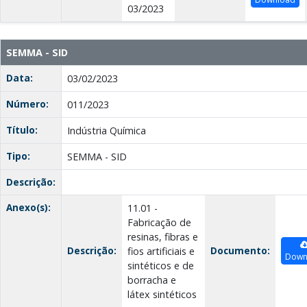
03/2023
SEMMA - SID
Data:
03/02/2023
Número:
011/2023
Título:
Indústria Química
Tipo:
SEMMA - SID
Descrição:
Anexo(s):
11.01 -
Fabricação de
resinas, fibras e
Descrição:
Documento:
fios artificiais e
Down
sintéticos e de
borracha e
látex sintéticos