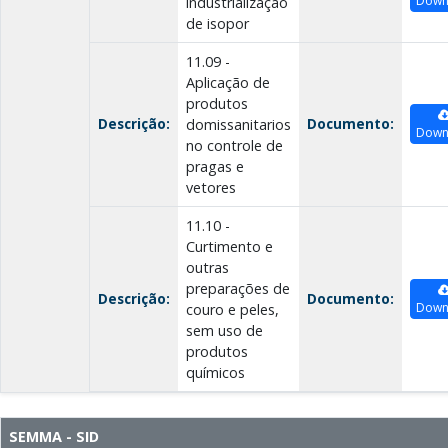
Down
industrialização
de isopor
11.09 -
Aplicação de
produtos
Descrição:
Documento:
domissanitarios
Down
no controle de
pragas e
vetores
11.10 -
Curtimento e
outras
preparações de
Descrição:
Documento:
Down
couro e peles,
sem uso de
produtos
químicos
SEMMA - SID