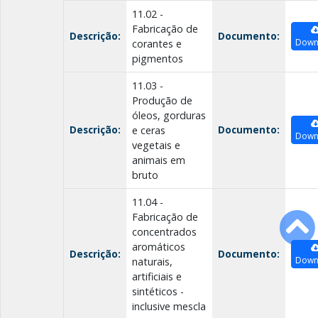
11.02 -
Fabricação de
Descrição:
Documento:
Down
corantes e
pigmentos
11.03 -
Produção de
óleos, gorduras
Descrição:
Documento:
e ceras
Down
vegetais e
animais em
bruto
11.04 -
Fabricação de
concentrados
aromáticos
Descrição:
Documento:
Down
naturais,
artificiais e
sintéticos -
inclusive mescla