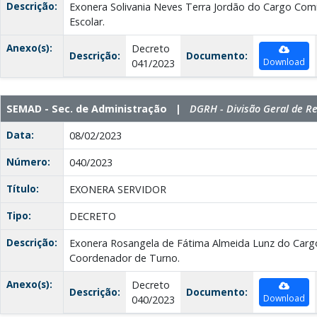
Descrição:
Exonera Solivania Neves Terra Jordão do Cargo Com
Escolar.
Anexo(s):
Decreto
Descrição:
Documento:
Download
041/2023
SEMAD - Sec. de Administração |
DGRH - Divisão Geral de 
Data:
08/02/2023
Número:
040/2023
Título:
EXONERA SERVIDOR
Tipo:
DECRETO
Descrição:
Exonera Rosangela de Fátima Almeida Lunz do Car
Coordenador de Turno.
Anexo(s):
Decreto
Descrição:
Documento:
Download
040/2023