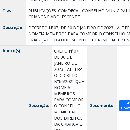
Tipo:
PUBLICAÇÕES: COMDECA - CONSELHO MUNICIPAL 
CRIANÇA E ADOLESCENTE
Descrição:
DECRETO N°07, DE 30 DE JANEIRO DE 2023 - ALTE
NOMEIA MEMBROS PARA COMPOR O CONSELHO MU
CRIANÇA E DO ADOLESCENTE DE PRESIDENTE KEN
Anexo(s):
CRETO N°07,
DE 30 DE
JANEIRO DE
2023 - ALTERA
O DECRETO
N°66/2021 QUE
NOMEIA
MEMBROS
PARA COMPOR
Descrição:
Documento:
O CONSELHO
Down
MUNICIPAL
DOS DIREITOS
DA CRIANÇA E