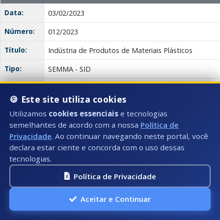
Data:
03/02/2023
Número:
012/2023
Título:
Indústria de Produtos de Materiais Plásticos
Tipo:
SEMMA - SID
Descrição:
🍪 Este site utiliza cookies
Anexo(s):
12.01 -
Utilizamos
cookies essenciais
e tecnologias
Fabricação
semelhantes de acordo com a nossa
Política de
Descrição:
Documento:
de
Downloa
Privacidade
. Ao continuar navegando neste portal, você
laminados
plásticos
declara estar ciente e concorda com o uso dessas
tecnologias.
12.02 -
Política de Privacidade
Fabricação
de artigos
Descrição:
Documento:
de material
Aceitar e Continuar
Downloa
plástico
para usos