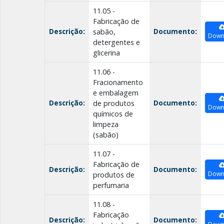
11.05 -
Fabricação de
Descrição:
Documento:
sabão,
Down
detergentes e
glicerina
11.06 -
Fracionamento
e embalagem
Descrição:
Documento:
de produtos
Down
químicos de
limpeza
(sabão)
11.07 -
Fabricação de
Descrição:
Documento:
Down
produtos de
perfumaria
11.08 -
Fabricação
Descrição:
Documento: