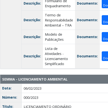
Formulário de
Descrição:
Documento:
Do
Enquadramento
Termo de
Descrição:
Documento:
Responsabilidade
Do
Ambiental – TRA
Modelo de
Descrição:
Documento:
Do
Publicações
Lista de
Atividades -
Descrição:
Documento:
Do
Licenciamento
Simplificado
SEMMA - LICENCIAMENTO AMBIENTAL
Data:
06/02/2023
Número:
000/2023
Título:
LICENCIAMENTO ORDINÁRIO