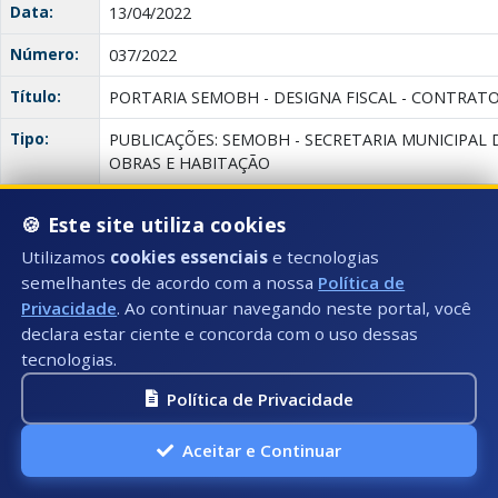
Data:
13/04/2022
Número:
037/2022
Título:
PORTARIA SEMOBH - DESIGNA FISCAL - CONTRATO
Tipo:
PUBLICAÇÕES: SEMOBH - SECRETARIA MUNICIPAL 
OBRAS E HABITAÇÃO
Descrição:
“DESIGNA FISCAL DO CONTRATO Nº 143/2022, QUE
🍪 Este site utiliza cookies
MUNICÍPIO DE PRESIDENTE KENNEDY – ES, POR I
MUNICIPAL DE OBRAS, SERVIÇOS PÚBLICOS E HAB
Utilizamos
cookies essenciais
e tecnologias
SERVIÇOS DE LOCAÇÃO DE MÃO DE OBRA LTDA.”
semelhantes de acordo com a nossa
Política de
Privacidade
. Ao continuar navegando neste portal, você
Anexo(s):
“DESIGNA
declara estar ciente e concorda com o uso dessas
FISCAL DO
tecnologias.
CONTRATO
Nº 143/2022,
Política de Privacidade
QUE
CELEBRAM
Aceitar e Continuar
ENTRE SI O
MUNICÍPIO