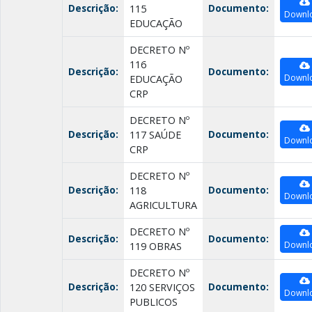
Descrição:
Documento:
115
Downl
EDUCAÇÃO
DECRETO Nº
116
Descrição:
Documento:
Downl
EDUCAÇÃO
CRP
DECRETO Nº
Descrição:
Documento:
117 SAÚDE
Downl
CRP
DECRETO Nº
Descrição:
Documento:
118
Downl
AGRICULTURA
DECRETO Nº
Descrição:
Documento:
Downl
119 OBRAS
DECRETO Nº
Descrição:
Documento:
120 SERVIÇOS
Downl
PUBLICOS