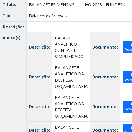
Título:
BALANCETES MENSAIS - JULHO 2023 - FUNDESUL
Tipo:
Balancetes Mensais
Descrição:
Anexo(s):
BALANCETE
ANALÍTICO
Descrição:
Documento:
Dow
CONTÁBIL
SIMPLIFICADO
BALANCETE
ANALITICO DA
Descrição:
Documento:
Dow
DESPESA
ORÇAMENTÁRIA
BALANCETE
ANALITICO DA
Descrição:
Documento:
Dow
RECEITA
ORÇAMENTÁRIA
BALANCETE
Descrição:
Documento: