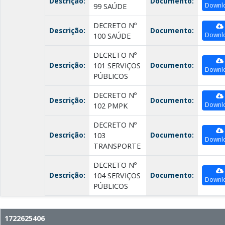
Descrição:
Documento:
Downl
99 SAÚDE
DECRETO Nº
Descrição:
Documento:
Downl
100 SAÚDE
DECRETO Nº
Descrição:
Documento:
101 SERVIÇOS
Downl
PÚBLICOS
DECRETO Nº
Descrição:
Documento:
Downl
102 PMPK
DECRETO Nº
Descrição:
Documento:
103
Downl
TRANSPORTE
DECRETO Nº
Descrição:
Documento:
104 SERVIÇOS
Downl
PÚBLICOS
1722625406