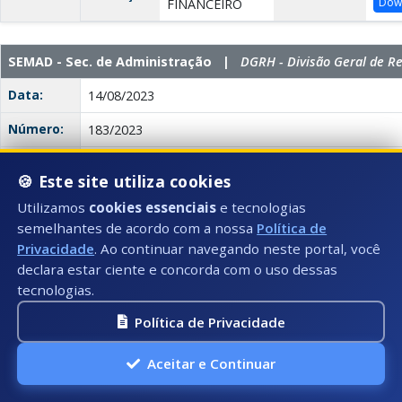
Dow
FINANCEIRO
SEMAD - Sec. de Administração |
DGRH - Divisão Geral de 
Data:
14/08/2023
Número:
183/2023
Título:
NOMEIA SERVIDOR
🍪 Este site utiliza cookies
Tipo:
DECRETO
Utilizamos
cookies essenciais
e tecnologias
semelhantes de acordo com a nossa
Política de
Descrição:
Nomeia Antonio Matheus Magalhaes da Silva para o
Privacidade
. Ao continuar navegando neste portal, você
Comissionado de Chefe de Divisão de Fiscalização A
declara estar ciente e concorda com o uso dessas
Anexo(s):
Decreto
tecnologias.
Descrição:
Documento:
Download
0183/2023
Política de Privacidade
Balancetes Mensais
Aceitar e Continuar
Data:
11/08/2023