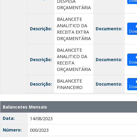
Dow
DESPESA
ORÇAMENTÁRIA
BALANCETE
ANALITICO DA
Descrição:
Documento:
Dow
RECEITA EXTRA
ORÇAMENTÁRIA
BALANCETE
ANALITICO DA
Descrição:
Documento:
Dow
RECEITA
ORÇAMENTÁRIA
BALANCETE
Descrição:
Documento:
Dow
FINANCEIRO
Balancetes Mensais
Data:
14/08/2023
Número:
000/2023