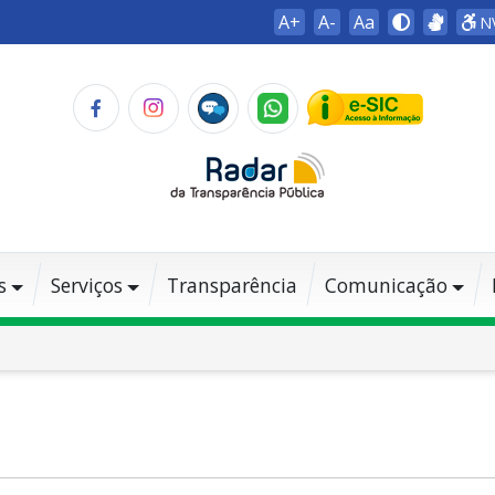
A+
A-
Aa
N
s
Serviços
Transparência
Comunicação