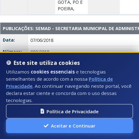
GOTA, PÓ E
POEIRA,
PUBLICAÇÕES: SEMAD - SECRETARIA MUNICIPAL DE ADMINIS
Data:
07/06/2018
Número:
000/2018
🍪 Este site utiliza cookies
Título:
Portaria SEMAD Nº 012/2018
Utilizamos
cookies essenciais
e tecnologias
Tipo:
PUBLICAÇÕES: SEMAD - SECRETARIA MUNICIPAL D
semelhantes de acordo com a nossa
Política de
Privacidade
. Ao continuar navegando neste portal, você
Descrição:
DESIGNA SERVIDORES PARA FISCALIZAÇÃO DA ATA
declara estar ciente e concorda com o uso dessas
011/2017, REFERENTE A CONTRATAÇÃO DE EMPRE
tecnologias.
LICENÇA, TREINAMENTO, SUPORTE MENSAL E H
OFICIAL DA PMPK E SERVIÇOS DE IMPLANTAÇÃO, 
Política de Privacidade
SUPORTE MENSAL DO PORTAL DA CONTROLADORI
MUNICIPAL DE PRESIDENTE KENNEDY/ES.
Aceitar e Continuar
Anexo(s):
Portaria
SEMAD