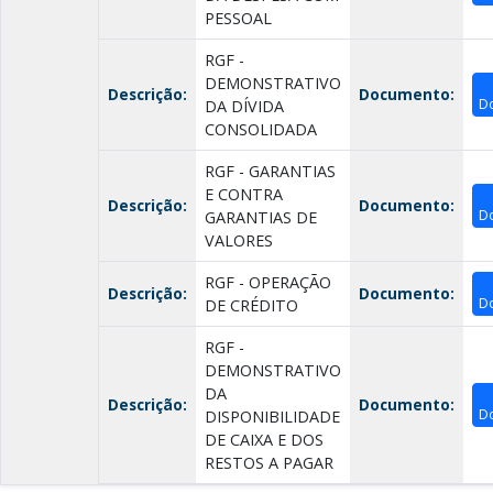
PESSOAL
RGF -
DEMONSTRATIVO
Descrição:
Documento:
D
DA DÍVIDA
CONSOLIDADA
RGF - GARANTIAS
E CONTRA
Descrição:
Documento:
D
GARANTIAS DE
VALORES
RGF - OPERAÇÃO
Descrição:
Documento:
D
DE CRÉDITO
RGF -
DEMONSTRATIVO
DA
Descrição:
Documento:
D
DISPONIBILIDADE
DE CAIXA E DOS
RESTOS A PAGAR