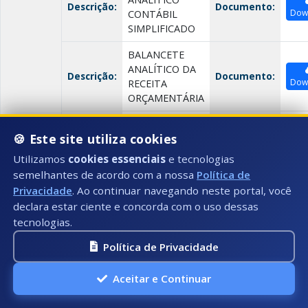
Descrição:
Documento:
Dow
CONTÁBIL
SIMPLIFICADO
BALANCETE
ANALÍTICO DA
Descrição:
Documento:
Dow
RECEITA
ORÇAMENTÁRIA
BALANCETE
🍪 Este site utiliza cookies
ANALITICO DA
Descrição:
Documento:
Dow
RECEITA EXTRA-
Utilizamos
cookies essenciais
e tecnologias
ORÇAMENTÁRIA
semelhantes de acordo com a nossa
Política de
Privacidade
. Ao continuar navegando neste portal, você
BALANCETE
declara estar ciente e concorda com o uso dessas
ANALÍTICO DA
Descrição:
Documento:
Dow
tecnologias.
DESPESA
ORÇAMENTÁRIA
Política de Privacidade
BALANCETE DA
Descrição:
Documento:
DESPESA EXTRA
Aceitar e Continuar
Dow
ORÇAMENTÁRIA