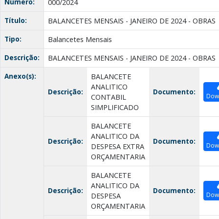
Número:
000/2024
Título:
BALANCETES MENSAIS - JANEIRO DE 2024 - OBRAS
Tipo:
Balancetes Mensais
Descrição:
BALANCETES MENSAIS - JANEIRO DE 2024 - OBRAS
Anexo(s):
BALANCETE
ANALITICO
Descrição:
Documento:
Dow
CONTABIL
SIMPLIFICADO
BALANCETE
ANALITICO DA
Descrição:
Documento:
Dow
DESPESA EXTRA
ORÇAMENTARIA
BALANCETE
ANALITICO DA
Descrição:
Documento:
Dow
DESPESA
ORÇAMENTARIA