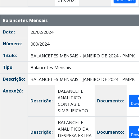
017/2024
Balancetes Mensais
Data:
26/02/2024
Número:
000/2024
Título:
BALANCETES MENSAIS - JANEIRO DE 2024 - PMPK
Tipo:
Balancetes Mensais
Descrição:
BALANCETES MENSAIS - JANEIRO DE 2024 - PMPK
Anexo(s):
BALANCETE
ANALITICO
Descrição:
Documento:
Dow
CONTABIL
SIMPLIFICADO
BALANCETE
ANALITICO DA
Descrição:
Documento:
Dow
DESPESA EXTRA