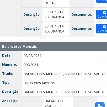
OBRAS
LEI Nº 1.712
Descrição:
Documento:
Downl
SEGURANÇA
LEI Nº 1.714
Descrição:
Documento:
Downl
SEGURANÇA
Balancetes Mensais
Data:
26/02/2024
Número:
000/2024
Título:
BALANCETES MENSAIS - JANEIRO DE 2024 - SAÚDE
Tipo:
Balancetes Mensais
Descrição:
BALANCETES MENSAIS - JANEIRO DE 2024 - SAÚDE
Anexo(s):
BALANCETE
ANALITICO