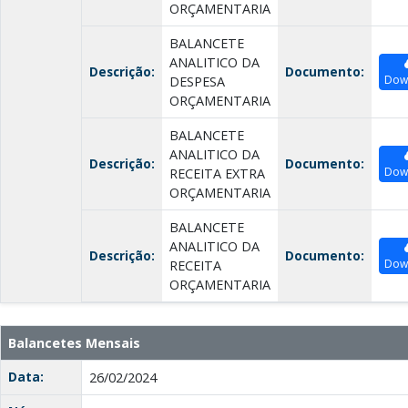
ORÇAMENTARIA
BALANCETE
ANALITICO DA
Descrição:
Documento:
Dow
DESPESA
ORÇAMENTARIA
BALANCETE
ANALITICO DA
Descrição:
Documento:
Dow
RECEITA EXTRA
ORÇAMENTARIA
BALANCETE
ANALITICO DA
Descrição:
Documento:
Dow
RECEITA
ORÇAMENTARIA
Balancetes Mensais
Data:
26/02/2024