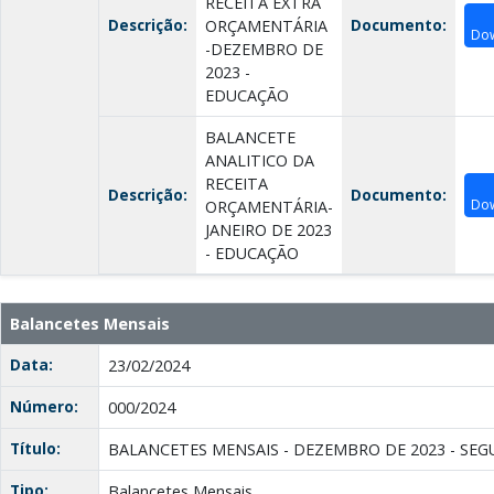
RECEITA EXTRA
Descrição:
Documento:
ORÇAMENTÁRIA
Do
-DEZEMBRO DE
2023 -
EDUCAÇÃO
BALANCETE
ANALITICO DA
RECEITA
Descrição:
Documento:
Do
ORÇAMENTÁRIA-
JANEIRO DE 2023
- EDUCAÇÃO
Balancetes Mensais
Data:
23/02/2024
Número:
000/2024
Título:
BALANCETES MENSAIS - DEZEMBRO DE 2023 - SE
Tipo:
Balancetes Mensais