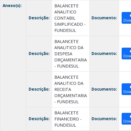
Anexo(s):
BALANCETE
ANALITICO
Descrição:
Documento:
CONTABIL
Dow
SIMPLIFICADO -
FUNDESUL
BALANCETE
ANALITICO DA
Descrição:
Documento:
DESPESA
Dow
ORÇAMENTARIA
- FUNDESUL
BALANCETE
ANALITICO DA
Descrição:
Documento:
RECEITA
Dow
ORÇAMENTARIA
- FUNDESUL
BALANCETE
Descrição:
Documento:
FINANCEIRO -
Dow
FUNDESUL