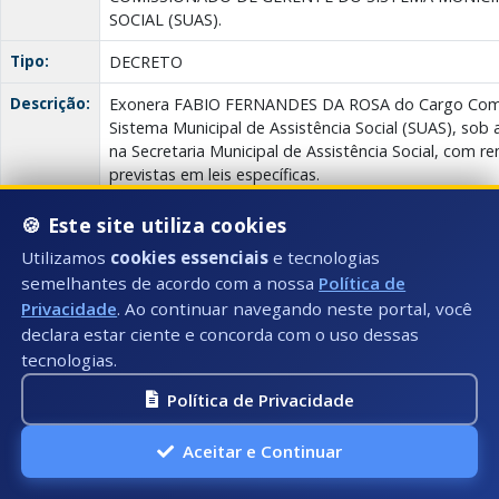
SOCIAL (SUAS).
Tipo:
DECRETO
Descrição:
Exonera FABIO FERNANDES DA ROSA do Cargo Comi
Sistema Municipal de Assistência Social (SUAS), sob 
na Secretaria Municipal de Assistência Social, com r
previstas em leis específicas.
Anexo(s):
🍪 Este site utiliza cookies
Descrição:
152/2025
Documento:
Download
Utilizamos
cookies essenciais
e tecnologias
semelhantes de acordo com a nossa
Política de
Privacidade
. Ao continuar navegando neste portal, você
SEMFAZ - Secretaria de Fazenda |
JIF - Junta de Impugnação 
declara estar ciente e concorda com o uso dessas
Data:
09/09/2025
tecnologias.
Número:
006/2025
Política de Privacidade
Título:
Edital 003/2025
Aceitar e Continuar
Tipo:
JIF - JUNTA DE IMPUGNAÇÃO FISCAL