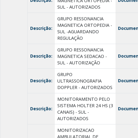
Descrição:
Documen
MAGNETICA ORTOPEDIA -
SUL - AUTORIZADOS
GRUPO RESSONANCIA
MAGNETICA ORTOPEDIA -
Descrição:
Documen
SUL -AGUARDANDO
REGULAÇÃO
GRUPO RESSONANCIA
Descrição:
Documen
MAGNETICA SEDACAO -
SUL - AUTORIZAÇÃO
GRUPO
Descrição:
Documen
ULTRASSONOGRAFIA
DOPPLER - AUTORIZADOS
MONITORAMENTO PELO
SISTEMA HOLTER 24 HS (3
Descrição:
Documen
CANAIS) - SUL -
AUTORIZADOS
MONITORIZACAO
AMBULATORIAL DE