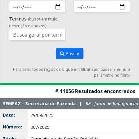
Termos
(busca em título,
:
descrição e anexos)
Buscar
Para listar todos registros clique em filtrar sem passar nenhum
parâmetro no filtro.
# 11056 Resultados encontrados
SEMFAZ - Secretaria de Fazenda |
JIF - Junta de Impugnação 
Data:
29/09/2025
Número:
007/2025
Título:
Comunicado de Sessão Ordinária