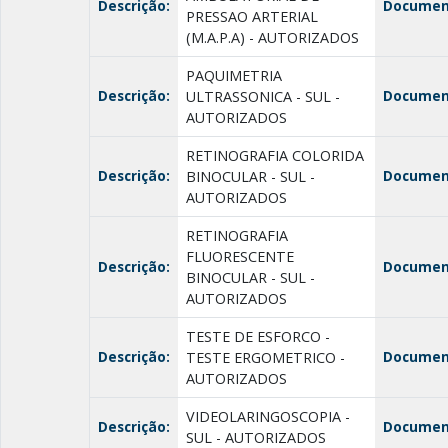
Descrição:
Documen
PRESSAO ARTERIAL
(M.A.P.A) - AUTORIZADOS
PAQUIMETRIA
Descrição:
Documen
ULTRASSONICA - SUL -
AUTORIZADOS
RETINOGRAFIA COLORIDA
Descrição:
Documen
BINOCULAR - SUL -
AUTORIZADOS
RETINOGRAFIA
FLUORESCENTE
Descrição:
Documen
BINOCULAR - SUL -
AUTORIZADOS
TESTE DE ESFORCO -
Descrição:
Documen
TESTE ERGOMETRICO -
AUTORIZADOS
VIDEOLARINGOSCOPIA -
Descrição:
Documen
SUL - AUTORIZADOS