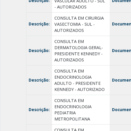
Descrição:
Documen
VASCULAR ADULTO - SUL
- AUTORIZADOS
CONSULTA EM CIRURGIA
Descrição:
Documen
VASECTOMIA - SUL -
AUTORIZADOS
CONSULTA EM
DERMATOLOGIA GERAL-
Descrição:
Documen
PRESIDENTE KENNEDY -
AUTORIZADOS
CONSULTA EM
ENDOCRINOLOGIA
Descrição:
Documen
ADULTO - PRESIDENTE
KENNEDY - AUTORIZADO
CONSULTA EM
ENDOCRINOLOGIA
Descrição:
Documen
PEDIATRIA
METROPOLITANA
CONSULTA EM