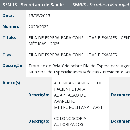
SEMUS - Secretaria de Saúde |
SEMUS - Secretaria Municipal
Data:
15/09/2025
Número:
2025/2025
Título:
FILA DE ESPERA PARA CONSULTAS E EXAMES - CE
MÉDICAS - 2025
Tipo:
FILA DE ESPERA PARA CONSULTAS E EXAMES
Descrição:
Trata-se de Relatório sobre Fila de Espera para A
Municipal de Especialidades Médicas - Presidente K
Anexo(s):
ACOMPANHAMENTO DE
PACIENTE PARA
Descrição:
Documen
ADAPTACAO DE
APARELHO
METROPOLITANA - AASI
COLONOSCOPIA -
Descrição:
Documen
AUTORIZADOS