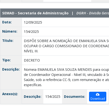
SEMAD - Secretaria de Administração |
DGRH - Divisão Ger
Data:
12/09/2025
Número:
154/2025
Título:
DISPÕE SOBRE A NOMEAÇÃO DE EMANUELA SIVA 
OCUPAR O CARGO COMISSIONADO DE COORDENAD
NÍVEL III.
Tipo:
DECRETO
Descrição:
Nomeia EMANUELA SIVA SOUZA MENDES para ocupa
de Coordenador Operacional - Nível III, vinculado à S
Saúde, sob a referência CC-9, com remuneração e atr
específicas.
Anexo(s):
Descrição:
154/2025
Documento:
Download