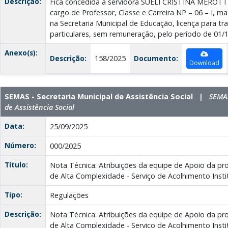
Descrição:
Fica concedida à servidora SUELI CRISTINA MEROTT
cargo de Professor, Classe e Carreira NP – 06 – I, ma
na Secretaria Municipal de Educação, licença para tra
particulares, sem remuneração, pelo período de 01/
Anexo(s):
Descrição:
158/2025
Documento:
Download
SEMAS - Secretaria Municipal de Assistência Social |
SEMAS
de Assistência Social
Data:
25/09/2025
Número:
000/2025
Título:
Nota Técnica: Atribuições da equipe de Apoio da pro
de Alta Complexidade - Serviço de Acolhimento Instit
Tipo:
Regulações
Descrição:
Nota Técnica: Atribuições da equipe de Apoio da pro
de Alta Complexidade - Serviço de Acolhimento Instit