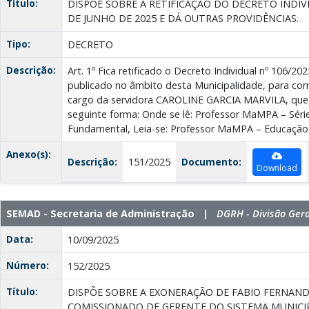
Título:
DISPÕE SOBRE A RETIFICAÇÃO DO DECRETO INDIVID
DE JUNHO DE 2025 E DÁ OUTRAS PROVIDÊNCIAS.
Tipo:
DECRETO
Descrição:
Art. 1º Fica retificado o Decreto Individual nº 106/20
publicado no âmbito desta Municipalidade, para cor
cargo da servidora CAROLINE GARCIA MARVILA, que 
seguinte forma: Onde se lê: Professor MaMPA – Séries
Fundamental, Leia-se: Professor MaMPA – Educação I
Anexo(s):
Descrição:
151/2025
Documento:
Download
SEMAD - Secretaria de Administração |
DGRH - Divisão Ger
Data:
10/09/2025
Número:
152/2025
Título:
DISPÕE SOBRE A EXONERAÇÃO DE FABIO FERNAN
COMISSIONADO DE GERENTE DO SISTEMA MUNICIP