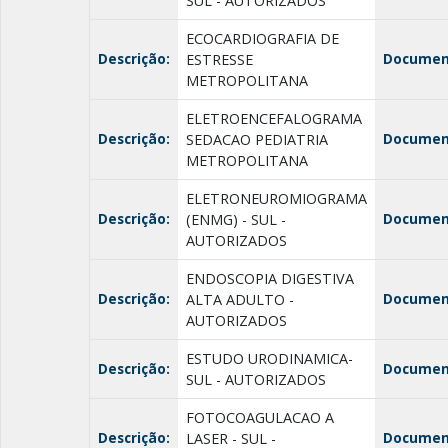
SUL - AUTORIZADOS
ECOCARDIOGRAFIA DE
Descrição:
Documen
ESTRESSE
METROPOLITANA
ELETROENCEFALOGRAMA
Descrição:
Documen
SEDACAO PEDIATRIA
METROPOLITANA
ELETRONEUROMIOGRAMA
Descrição:
Documen
(ENMG) - SUL -
AUTORIZADOS
ENDOSCOPIA DIGESTIVA
Descrição:
Documen
ALTA ADULTO -
AUTORIZADOS
ESTUDO URODINAMICA-
Descrição:
Documen
SUL - AUTORIZADOS
FOTOCOAGULACAO A
Descrição:
Documen
LASER - SUL -