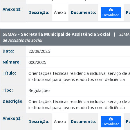
Anexo(s):
Descrição:
Anexo
Documento:
P
Download
SEMAS - Secretaria Municipal de Assistência Social |
SEMAS
de Assistência Social
Data:
22/09/2025
Número:
000/2025
Título:
Orientações técnicas residência inclusiva: serviço de
institucional para jovens e adultos com deficiência.
Tipo:
Regulações
Descrição:
Orientações técnicas residência inclusiva: serviço de
institucional para jovens e adultos com deficiência.
Anexo(s):
Descrição:
Anexo
Documento:
P
Download