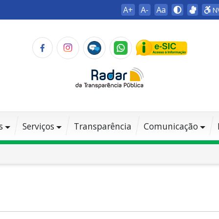
A+
A-
Aa
N
s
Serviços
Transparência
Comunicação