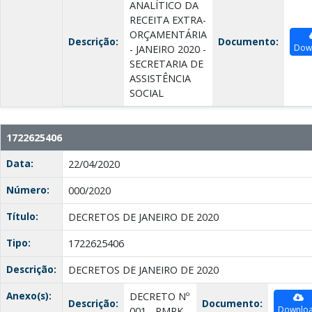
ANALÍTICO DA
RECEITA EXTRA-
ORÇAMENTÁRIA
Descrição:
Documento:
Dow
- JANEIRO 2020 -
SECRETARIA DE
ASSISTÊNCIA
SOCIAL
1722625406
Data:
22/04/2020
Número:
000/2020
Título:
DECRETOS DE JANEIRO DE 2020
Tipo:
1722625406
Descrição:
DECRETOS DE JANEIRO DE 2020
Anexo(s):
DECRETO Nº
Descrição:
Documento:
Downlo
001 - PMPK