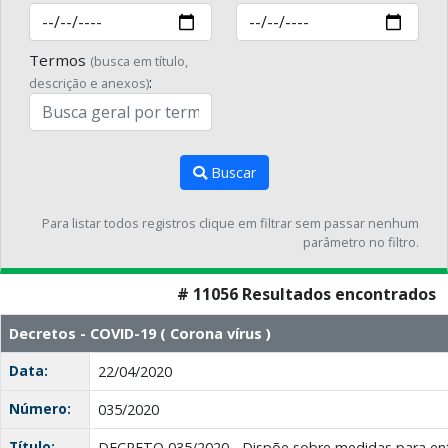
Termos
(busca em título,
:
descrição e anexos)
Buscar
Para listar todos registros clique em filtrar sem passar nenhum
parâmetro no filtro.
# 11056 Resultados encontrados
Decretos - COVID-19 ( Corona vírus )
Data:
22/04/2020
Número:
035/2020
Título:
DECRETO 035/2020 - Dispõe sobre medidas para en