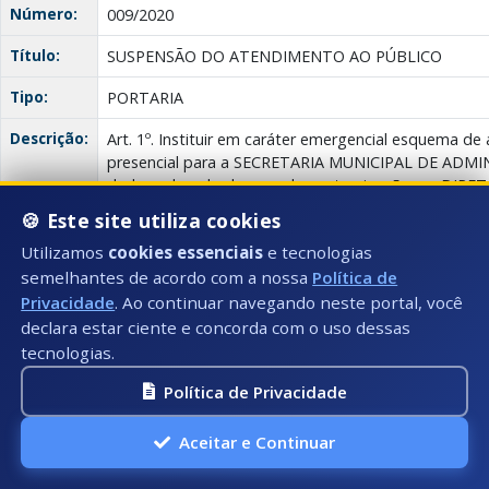
Número:
009/2020
Título:
SUSPENSÃO DO ATENDIMENTO AO PÚBLICO
Tipo:
PORTARIA
Descrição:
Art. 1º. Instituir em caráter emergencial esquema d
presencial para a SECRETARIA MUNICIPAL DE ADMI
dado o elevado de grau de contaminação, na DIR
HUMANOS.
🍪 Este site utiliza cookies
Anexo(s):
Portaria
Utilizamos
cookies essenciais
e tecnologias
Descrição:
Documento:
Download
09/2020
semelhantes de acordo com a nossa
Política de
Privacidade
. Ao continuar navegando neste portal, você
declara estar ciente e concorda com o uso dessas
Contratos/Dispensas - COVID-19 ( Corona vírus )
tecnologias.
Data:
15/04/2020
Política de Privacidade
Número:
269/2020
Aceitar e Continuar
Título:
CONTRATO Nº 269/2020 - KIT ESCOLAR - COVID-20