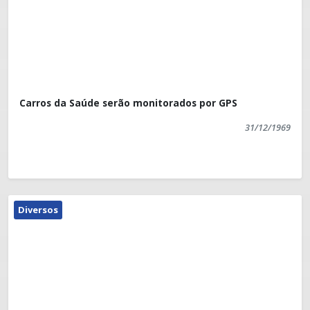
Presidente Kennedy(em formação) e se
apresentando no dia 19, na Praça de Jaqueira, e no
dia 23, na Praça Manoel Fricks Jordão, a partir das
19h30.
Carros da Saúde serão monitorados por GPS
31/12/1969
Diversos