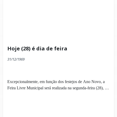
Hoje (28) é dia de feira
31/12/1969
Excepcionalmente, em função dos festejos de Ano Novo, a
Feira Livre Municipal será realizada na segunda-feira (28), a
partir das 15 horas, na Praça Manoel Fricks Jordão. A partir
de janeiro, a feira será realizada normalmente às quintas-
feiras.