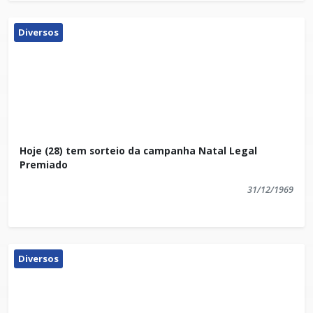
Prestigie o agricultor familiar e adquira produtos frescos e de
qualidade.
Diversos
Hoje (28) tem sorteio da campanha Natal Legal
Premiado
31/12/1969
Diversos