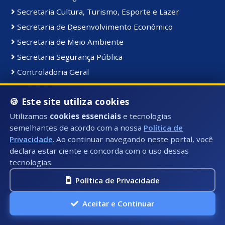
Secretaria Cultura, Turismo, Esporte e Lazer
Secretaria de Desenvolvimento Econômico
Secretaria de Meio Ambiente
Secretaria Segurança Pública
Controladoria Geral
Coordenadoria de Comunicação Institucional
🍪 Este site utiliza cookies
Secretaria de Serviços Públicos
Utilizamos
cookies essenciais
e tecnologias
Secretaria de Educação
semelhantes de acordo com a nossa
Política de
Gabinete do Prefeito
Privacidade
. Ao continuar navegando neste portal, você
declara estar ciente e concorda com o uso dessas
tecnologias.
Materiais e Bens:
Bens Consolidados
Política de Privacidade
Bens Imóveis
Aceitar e Continuar
Bens Intangiveis
Bens Móveis