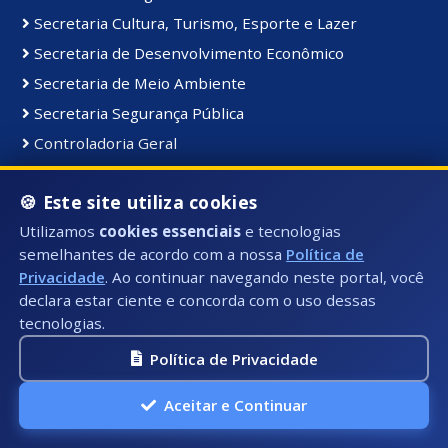
Secretaria Cultura, Turismo, Esporte e Lazer
Secretaria de Desenvolvimento Econômico
Secretaria de Meio Ambiente
Secretaria Segurança Pública
Controladoria Geral
Coordenadoria de Comunicação Institucional
🍪 Este site utiliza cookies
Secretaria de Serviços Públicos
Utilizamos
cookies essenciais
e tecnologias
Secretaria de Educação
semelhantes de acordo com a nossa
Política de
Gabinete do Prefeito
Privacidade
. Ao continuar navegando neste portal, você
declara estar ciente e concorda com o uso dessas
tecnologias.
Materiais e Bens:
Bens Consolidados
Política de Privacidade
Bens Imóveis
Aceitar e Continuar
Bens Intangiveis
Bens Móveis