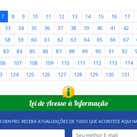
7
8
9
10
11
12
13
14
15
16
17
33
34
35
36
37
38
39
40
41
42
58
59
60
61
62
63
64
65
66
67
83
84
85
86
87
88
89
90
91
92
106
107
108
109
110
111
112
113
114
3
124
125
126
127
128
129
130
131
Lei de Acesso à Informação
R DENTRO. RECEBA ATUALIZAÇÕES DE TUDO QUE ACONTECE AQUI 