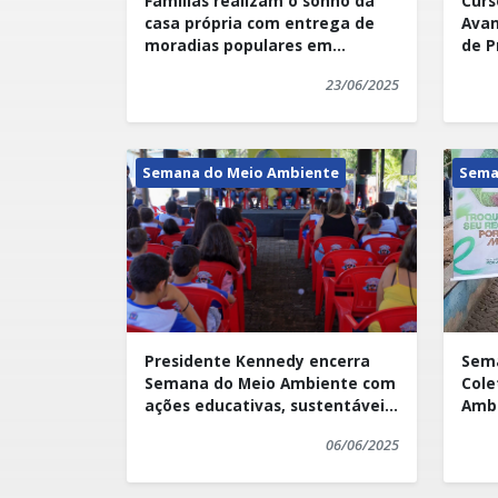
Famílias realizam o sonho da
Curs
preservação ambiental. É um reconheci
reconhecimento. Para os organizadores
casa própria com entrega de
Avan
trabalho conjunto de toda a equipe e d
moradias populares em
de P
deve servir como modelo e inspiração p
destacou o secretário municipal de Mei
Presidente Kennedy
Espírito Santo e do país.
Viana.
23/06/2025
Semana do Meio Ambiente
Sema
Presidente Kennedy encerra
Sema
Semana do Meio Ambiente com
Cole
ações educativas, sustentáveis
Ambi
e participação das escolas
Lixo
06/06/2025