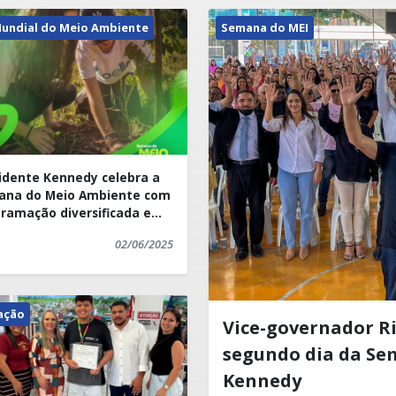
Mundial do Meio Ambiente
Semana do MEI
idente Kennedy celebra a
ana do Meio Ambiente com
ramação diversificada e
ativa
02/06/2025
ação
Vice-governador Ri
segundo dia da Se
Kennedy