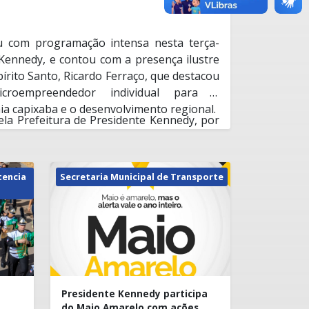
 com programação intensa nesta terça-
 Kennedy, e contou com a presença ilustre
írito Santo, Ricardo Ferraço, que destacou
croempreendedor individual para o
a capixaba e o desenvolvimento regional.
la Prefeitura de Presidente Kennedy, por
endedor e da Secretaria Municipal de
co, reuniu autoridades, empreendedores
stituições financeiras e de fomento ao
tencia
Secretaria Municipal de Transporte
vice-governador falou sobre o papel
edorismo na geração de emprego e renda:
rta de entrada para a formalização e
gócios. Iniciativas como esta mostram que
á no caminho certo ao valorizar seus
ontou com:
Ricardo Ferraço.
zação de produtos da agroindústria local,
Presidente Kennedy participa
rdão;
do Maio Amarelo com ações