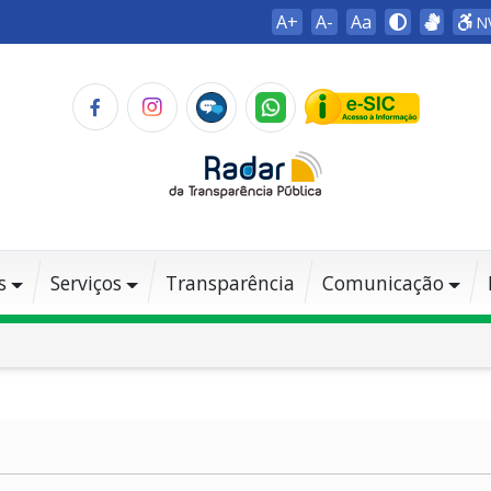
A+
A-
Aa
N
s
Serviços
Transparência
Comunicação