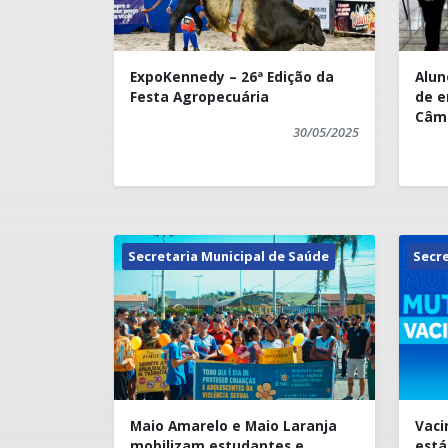
ExpoKennedy – 26ª Edição da
Alun
Festa Agropecuária
de e
Câm
30/05/2025
OBM
Secretaria Municipal de Saúde
Secre
Maio Amarelo e Maio Laranja
Vaci
mobilizam estudantes e
está