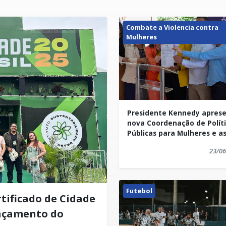
Combate a Violencia contra
Mulheres
Presidente Kennedy apres
nova Coordenação de Polít
Públicas para Mulheres e a
pacto estadual de
23/06
enfrentamento à violência
Futebol
tificado de Cidade
nçamento do