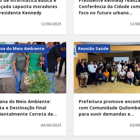
o de Informática Básica e
Presidente Kennedy realiz
mento coletivo, fruto do
, a conquista de Kennedy
çada capacita moradores
Conferência da Cidade com
a população kennedense”,
residente Kennedy
foco no futuro urbano
ara outros municípios do
o Ambiente, Wagner Porto
sustentável
12/06/2025
12/06
na do Meio Ambiente
Reunião Saúde
na do Meio Ambiente:
Prefeitura promove encon
ta e Destinação Final
com Comunidade Quilombo
entalmente Correta de
para ouvir demandas e
 Eletrônico
apresentar serviços da Saú
04/06/2025
03/06