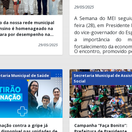
29/05/2025
A Semana do MEI seguiu
o da nossa rede municipal
feira (28), em Presidente
nsino é homenageado na
do vice-governador do Esp
ara por desempenho na
a importância do mi
EP
29/05/2025
fortalecimento da economi
O encontro, promovido pe
meio da Sala do Empre
Desenvolvimento Econômi
e representantes de in
taria Municipal de Saúde
Secretaria Municipal de Assis
desenvolvimento.
Social
Durante o evento, o 
estratégico do empreend
“O MEI é uma grande po
autonomia dos pequenos ne
Presidente Kennedy est
A programação também c
empreendedores,”
afirmou 
• Exposição e comerciali
nação contra a gripe já
Campanha “Faça Bonito”:
na Praça Manoel Fricks Jo
 disponível nas unidades de
Prefeitura de Presidente