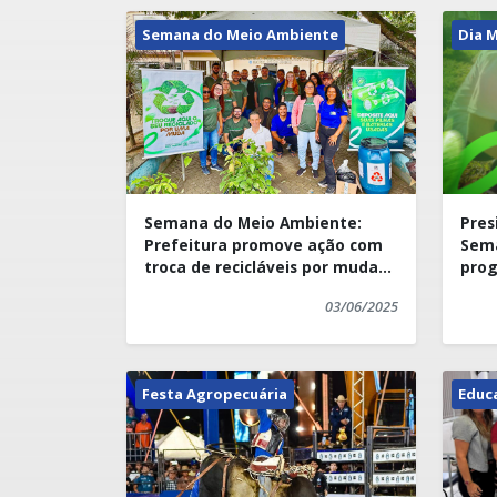
Semana do Meio Ambiente
Dia 
Semana do Meio Ambiente:
Pres
Prefeitura promove ação com
Sem
troca de recicláveis por mudas
prog
e mobiliza comunidade
educ
03/06/2025
Festa Agropecuária
Educ