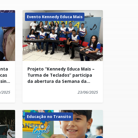
Evento Kennedy Educa Mais
enta
Projeto “Kennedy Educa Mais –
icas
Turma de Teclados” participa
ssina
da abertura da Semana da
Família em escola de
/2025
23/06/2025
Itapemirim
Educação no Transito