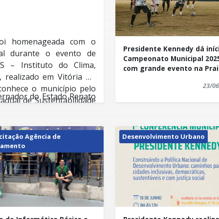
 foi homenageada com o
Presidente Kennedy dá iníc
tal durante o evento de
Campeonato Municipal 202
AS – Instituto do Clima,
com grande evento na Prai
, realizado em Vitória no
Marobá
23/06
econhece o município pelo
ernador do Estado Renato
dual de Sustentabilidade
igoni que é Secretário de
AM).
la Cassa Louzada, atual
autoridades ambientais,
citação Agência de
Desenvolvimento Urbano
ciedade civil, e teve como
namento
edy foi reconhecida como
 suas Perspectivas para o
lidade socioambiental,
 Federal Aliel Machado,
a gestão sustentável,
 Câmara dos Deputados.
te e boas práticas na
icado é motivo de orgulho e
 ICLIMAS em parceria com o
olvimento sustentável e a
 também assina o selo de