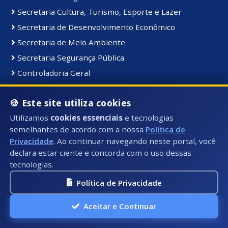
Secretaria Cultura, Turismo, Esporte e Lazer
Secretaria de Desenvolvimento Econômico
Secretaria de Meio Ambiente
Secretaria Segurança Pública
Controladoria Geral
Coordenadoria de Comunicação Institucional
🍪 Este site utiliza cookies
Secretaria de Serviços Públicos
Utilizamos
cookies essenciais
e tecnologias
Secretaria de Educação
semelhantes de acordo com a nossa
Política de
Gabinete do Prefeito
Privacidade
. Ao continuar navegando neste portal, você
declara estar ciente e concorda com o uso dessas
tecnologias.
Materiais e Bens:
Bens Consolidados
Política de Privacidade
Bens Imóveis
Aceitar e Continuar
Bens Intangiveis
Bens Móveis