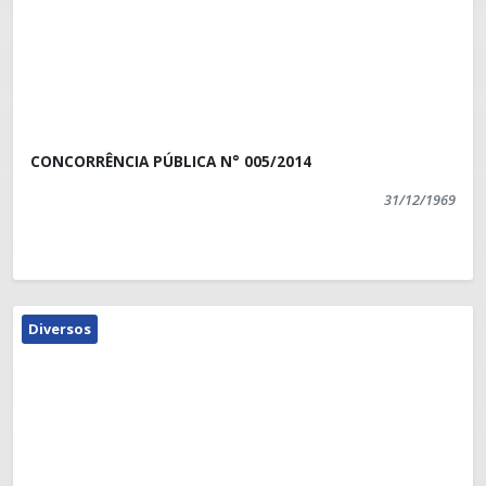
concedido o prazo de 05 (cinco) dias úteis para
apresentação de recursos.
CONCORRÊNCIA PÚBLICA N° 005/2014
31/12/1969
Diversos