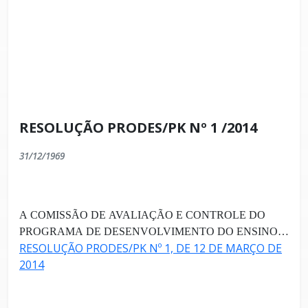
RESOLUÇÃO PRODES/PK Nº 1 /2014
31/12/1969
A COMISSÃO DE AVALIAÇÃO E CONTROLE DO
PROGRAMA DE DESENVOLVIMENTO DO ENSINO
RESOLUÇÃO PRODES/PK Nº 1, DE 12 DE MARÇO DE
SUPERIOR E TÉCNICO NO MUNICÍPIO DE
2014
PRESIDENTE KENNEDY – PRODES/PK, divulga o
RESULTADO FINAL após avaliação dos recursos para
concessão de BOLSA DE ESTUDO.