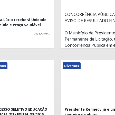
CONCORRÊNCIA PÚBLICA 
a Lúcia receberá Unidade
AVISO DE RESULTADO FI
aúde e Praça Saudável
O Município de President
31/12/1969
Permanente de Licitação, t
Concorrência Pública em 
AMORIM CONSTRUTORA LTD
536.260,17 (quinhentos e t
e dezessete centavos). De
Presidente Kennedy/ES, 1
rsos
Diversos
(cinco) dias úteis para ap
CESSO SELETIVO EDUCAÇÃO
Presidente Kennedy já é u
2015 (DT) EDITAL 38/2015
canteiro de obras