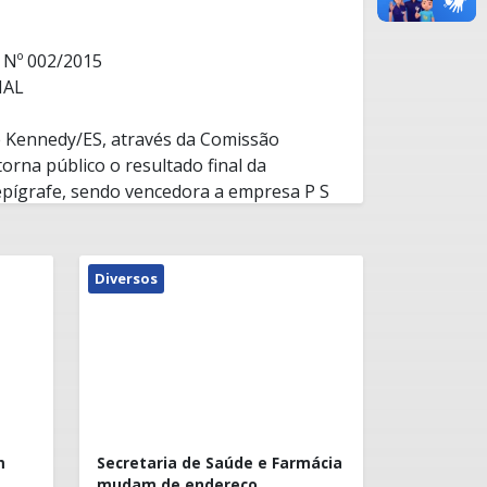
Nº 002/2015
NAL
e Kennedy/ES, através da Comissão
orna público o resultado final da
epígrafe, sendo vencedora a empresa P S
A - ME com o valor total de R$ R$
rinta e seis mil, duzentos e sessenta reais
ste modo, fica concedido o prazo de 05
2/05/15.
Diversos
resentação de recursos.
m
Secretaria de Saúde e Farmácia
mudam de endereço