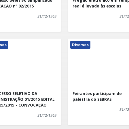
esso Seletivo Simplificado
Pregão eletrônico em tem
as neste Edital.
AÇÃO nº 02/2015
real é levado às escolas
31/12/1969
31/12
rsos
Diversos
ESSO SELETIVO DA
Feirantes participam de
NISTRAÇÃO 01/2015 EDITAL
palestra do SEBRAE
05/2015 - CONVOCAÇÃO
31/12
31/12/1969