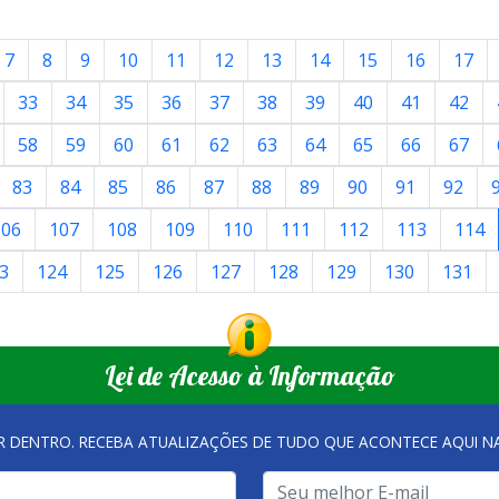
7
8
9
10
11
12
13
14
15
16
17
33
34
35
36
37
38
39
40
41
42
58
59
60
61
62
63
64
65
66
67
83
84
85
86
87
88
89
90
91
92
106
107
108
109
110
111
112
113
114
3
124
125
126
127
128
129
130
131
Lei de Acesso à Informação
R DENTRO. RECEBA ATUALIZAÇÕES DE TUDO QUE ACONTECE AQUI 