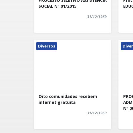
PROCESSO SELETIVO ASSISTÊNCIA
Proc
Público, mediante as condições estabelecid
SOCIAL Nº 01/2015
EDUC
31/12/1969
Diversos
Dive
Oito comunidades recebem
PROC
internet gratuita
ADMI
Nº 0
31/12/1969