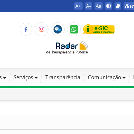
A+
A-
Aa
N
s
Serviços
Transparência
Comunicação