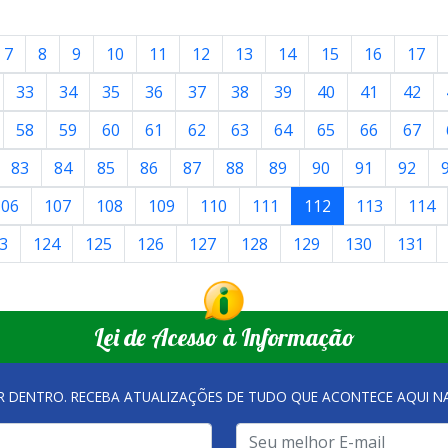
7
8
9
10
11
12
13
14
15
16
17
33
34
35
36
37
38
39
40
41
42
58
59
60
61
62
63
64
65
66
67
83
84
85
86
87
88
89
90
91
92
106
107
108
109
110
111
112
113
114
3
124
125
126
127
128
129
130
131
Lei de Acesso à Informação
R DENTRO. RECEBA ATUALIZAÇÕES DE TUDO QUE ACONTECE AQUI 