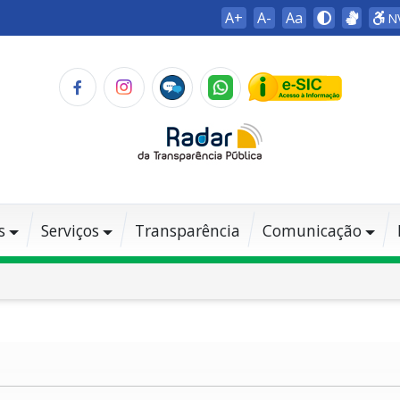
A+
A-
Aa
N
s
Serviços
Transparência
Comunicação