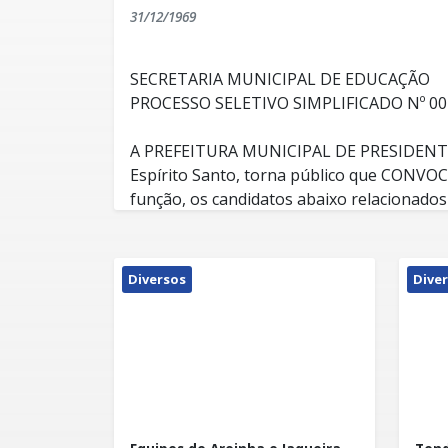
31/12/1969
SECRETARIA MUNICIPAL DE EDUCAÇÃO
PROCESSO SELETIVO SIMPLIFICADO Nº 00
A PREFEITURA MUNICIPAL DE PRESIDENT
Espírito Santo, torna público que CONVOCA
função, os candidatos abaixo relacionados
necessidades da Secretaria Municipal de 
preenchimento de vagas de acordo com as
Edital/SEME/ nº 001/2014 publicado no dia
EDITAL 044/2015
Diversos
Dive
a saber: