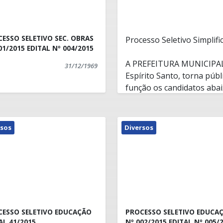
ESSO SELETIVO SEC. OBRAS
Processo Seletivo Simplif
Nº 001/2015 EDITAL Nº 004/2015
A PREFEITURA MUNICIPAL
31/12/1969
Espírito Santo, torna púb
função os candidatos abai
necessidades da Secretaria
preenchimento de vagas d
Edital nº 001/2015, a saber
EDITAL Nº 007/2015
rsos
Diversos
CESSO SELETIVO EDUCAÇÃO
PROCESSO SELETIVO EDUCA
AL 41/2015
Nº 002/2015 EDITAL Nº 005/