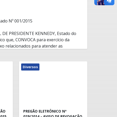
icado Nº 001/2015
 DE PRESIDENTE KENNEDY, Estado do
lico que, CONVOCA para exercício da
xo relacionados para atender as
 Municipal de Assistência Social, no
e acordo com as normas estabelecidas no
:
Diversos
ÇÃO
PREGÃO ELETRÔNICO Nº
2015
029/2014 - AVISO DE REVOGAÇÃO