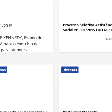
Processo Seletivo Assistênc
1/2015
Social Nº 001/2015 EDITAL 
E KENNEDY, Estado do
31/12
 para o exercício da
 para atender as
Educação no
 normas estabelecidas no
 12 de dezembro de 2014,
rsos
Diversos