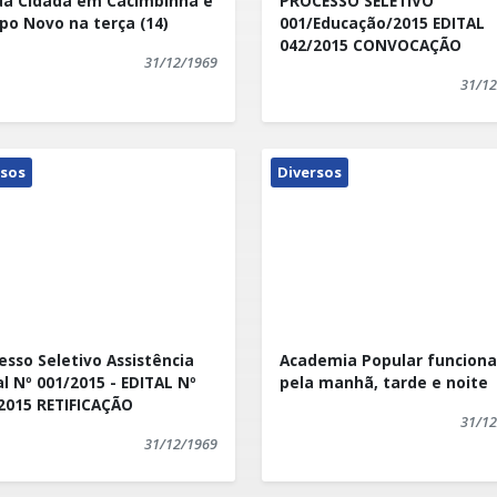
a Cidadã em Cacimbinha e
PROCESSO SELETIVO
o Novo na terça (14)
001/Educação/2015 EDITAL
042/2015 CONVOCAÇÃO
31/12/1969
31/12
rsos
Diversos
esso Seletivo Assistência
Academia Popular funciona
al Nº 001/2015 - EDITAL Nº
pela manhã, tarde e noite
2015 RETIFICAÇÃO
31/12
31/12/1969