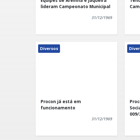
Equipes de Areinha e Jaqueira
Tend
lideram Campeonato Municipal
Camp
31/12/1969
Diversos
Dive
Procon já está em
Proc
funcionamento
Soci
009/
31/12/1969