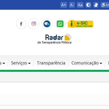
A+
A-
Aa
N
s
Serviços
Transparência
Comunicação