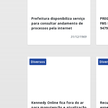
Prefeitura disponibiliza serviço
PREGÃ
para consultar andamento de
FMS 
processos pela internet
9479
31/12/1969
Diversos
Dive
Kennedy Online fica fora do ar
Recu
para manutenção e atualização
expe