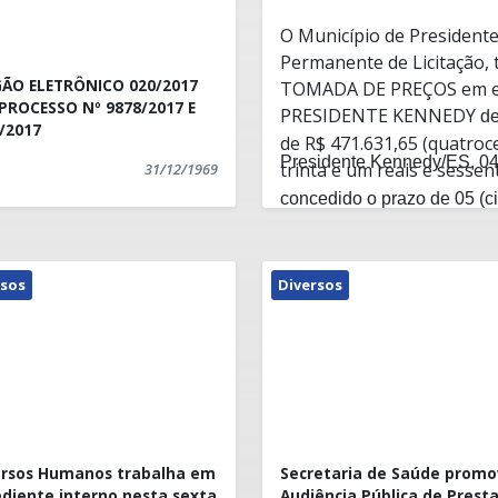
O Município de President
Permanente de Licitação, t
O ELETRÔNICO 020/2017
TOMADA DE PREÇOS em ep
PROCESSO Nº 9878/2017 E
PRESIDENTE KENNEDY
de
/2017
de
R$ 471.631,65
(quatroce
Presidente Kennedy/ES, 04
trinta e um reais e sessen
31/12/1969
concedido o prazo de 05 (c
Bruno Roberto de Carvalho
recursos
.
Presidente CPL
rsos
Diversos
rsos Humanos trabalha em
Secretaria de Saúde prom
diente interno nesta sexta
Audiência Pública de Prest