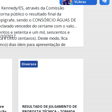
e Kennedy/ES, através da Comissão
orna público o resultado final da
ígrafe, sendo o
CONSÓRCIO ÁGUAS DE
certame com o valor
clarado vencedor do
ntos e setenta e um mil, seiscentos e
/10/2017.
ta e cinco centavos)
. Deste modo, fica
inco) dias úteis para apresentação de
Diversos
ove
RESULTADO DE JULGAMENTO DE
ação
PROPOSTA TÉCNICA - TOMADA