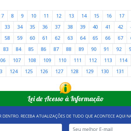
7
8
9
10
11
12
13
14
15
16
17
33
34
35
36
37
38
39
40
41
42
58
59
60
61
62
63
64
65
66
67
83
84
85
86
87
88
89
90
91
92
106
107
108
109
110
111
112
113
114
3
124
125
126
127
128
129
130
131
Lei de Acesso à Informação
R DENTRO. RECEBA ATUALIZAÇÕES DE TUDO QUE ACONTECE AQUI 