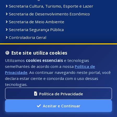
Secretaria Cultura, Turismo, Esporte e Lazer
Secretaria de Desenvolvimento Econômico
Secretaria de Meio Ambiente
Secretaria Segurança Pública
Controladoria Geral
Coordenadoria de Comunicação Institucional
🍪 Este site utiliza cookies
Secretaria de Serviços Públicos
Utilizamos
cookies essenciais
e tecnologias
Secretaria de Educação
semelhantes de acordo com a nossa
Política de
Gabinete do Prefeito
Privacidade
. Ao continuar navegando neste portal, você
declara estar ciente e concorda com o uso dessas
tecnologias.
Materiais e Bens:
Bens Consolidados
Política de Privacidade
Bens Imóveis
Aceitar e Continuar
Bens Intangiveis
Bens Móveis