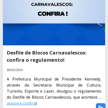
Desfile de Blocos Carnavalescos:
confira o regulamento!
06/02/2024
A Prefeitura Municipal de Presidente Kennedy,
através da Secretaria Municipal de Cultura,
Turismo, Esporte e Lazer, divulgou o regulamento
do Desfile de Blocos Carnavalescos, que acontecerá
no dia 12 de fevereiro, na praia de Marobá (
acesse e confira
).