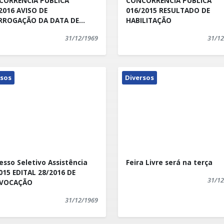
CORRÊNCIA PÚBLICA
CONCORRÊNCIA PÚBLICA
As novas propostas,
2016 AVISO DE
016/2015 RESULTADO DE
RROGAÇÃO DA DATA DE
HABILITAÇÃO
es de todos os itens da
RTURA
oladas até o dia
31/12/1969
31/12
 de 12:30 às 17 horas,
oras, sendo que estas
/04/2016 às 09:30 horas.
rsos
Diversos
esso Seletivo Assistência
Feira Livre será na terça
015 EDITAL 28/2016 DE
31/12
VOCAÇÃO
31/12/1969