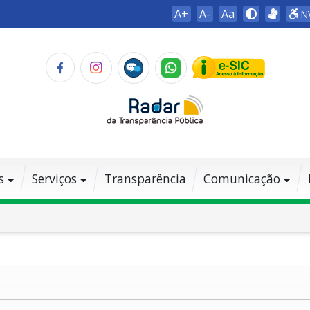
A+
A-
Aa
N
s
Serviços
Transparência
Comunicação