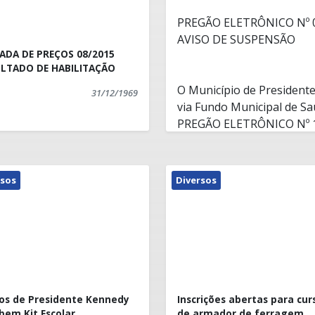
PREGÃO ELETRÔNICO Nº 
AVISO DE SUSPENSÃO
DA DE PREÇOS 08/2015
LTADO DE HABILITAÇÃO
O Município de Presidente
31/12/1969
via Fundo Municipal de S
PREGÃO ELETRÔNICO Nº 
ADMINISTRATIVO Nº 09/201
empresa especializada na 
atividades auxiliares para
rsos
Diversos
em decorrência da decisão
Dr. Marcelo Jones de Souz
0000251-37.2016.8.08.0041
qual defere pedido limin
bem como determina seu r
ulterior deliberação judic
horas) para tal.
os de Presidente Kennedy
Inscrições abertas para cur
Os efeitos desta decisão 
bem Kit Escolar
de armador de ferragem