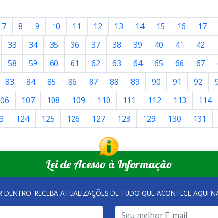
7
8
9
10
11
12
13
14
15
16
17
33
34
35
36
37
38
39
40
41
42
58
59
60
61
62
63
64
65
66
67
83
84
85
86
87
88
89
90
91
92
106
107
108
109
110
111
112
113
114
3
124
125
126
127
128
129
130
131
Lei de Acesso à Informação
R DENTRO. RECEBA ATUALIZAÇÕES DE TUDO QUE ACONTECE AQUI 