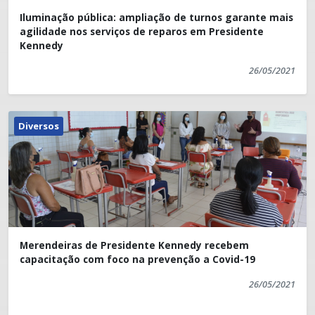
Administração Pública Municipal, no dia 28 de maio de
Municipal.
Iluminação pública: ampliação de turnos garante mais
2021, a partir de 12:00 horas.
agilidade nos serviços de reparos em Presidente
Kennedy
Art. 3º. Excluem-se da medida prevista no artigo
26/05/2021
anterior os órgãos que desempenham suas funções
em regime de escala e as atividades essenciais e
indispensáveis ao atendimento do interesse público.
Diversos
Art. 4º. Este Decreto entra em vigor na data de sua
publicação.
Presidente Kennedy-ES, 28 de maio de 2021.
Dorlei Fontão da Cruz
Merendeiras de Presidente Kennedy recebem
capacitação com foco na prevenção a Covid-19
Prefeito Municipal
26/05/2021