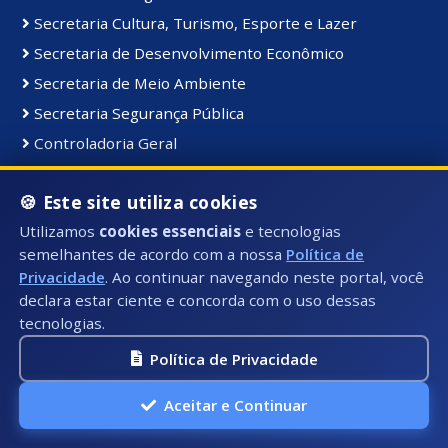
Secretaria Cultura, Turismo, Esporte e Lazer
Secretaria de Desenvolvimento Econômico
Secretaria de Meio Ambiente
Secretaria Segurança Pública
Controladoria Geral
Coordenadoria de Comunicação Institucional
🍪 Este site utiliza cookies
Secretaria de Serviços Públicos
Utilizamos
cookies essenciais
e tecnologias
Secretaria de Educação
semelhantes de acordo com a nossa
Política de
Gabinete do Prefeito
Privacidade
. Ao continuar navegando neste portal, você
declara estar ciente e concorda com o uso dessas
tecnologias.
Materiais e Bens:
Bens Consolidados
Política de Privacidade
Bens Imóveis
Aceitar e Continuar
Bens Intangiveis
Bens Móveis