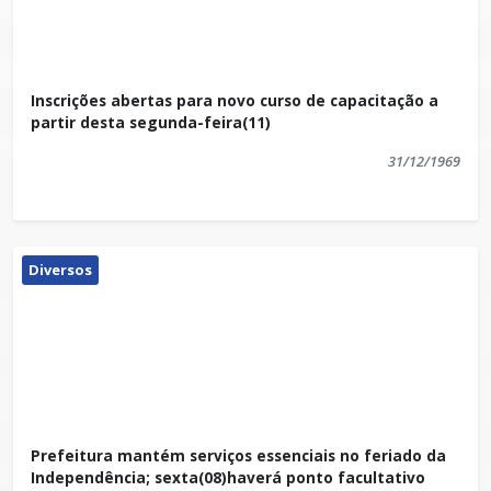
10h00min do dia 02/10/2017.
Inscrições abertas para novo curso de capacitação a
Presidente Kennedy, 11/09/2017
partir desta segunda-feira(11)
31/12/1969
Selma Henriques de Souza
Pregoeira
Diversos
Prefeitura mantém serviços essenciais no feriado da
Independência; sexta(08)haverá ponto facultativo