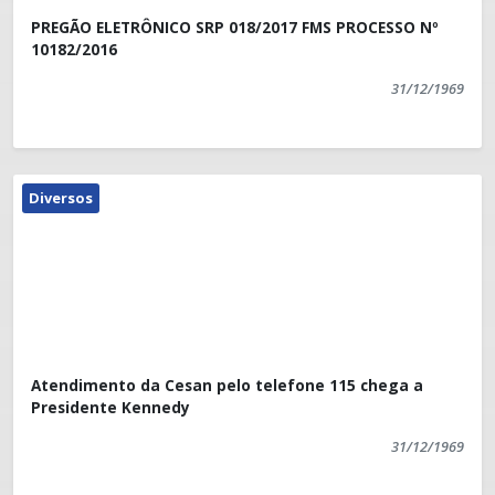
PREGÃO ELETRÔNICO SRP 018/2017 FMS PROCESSO Nº
10182/2016
Serviço:
31/12/1969
Posto de Identificação em Presidente Kennedy
Endereço: Rua Átila Vivacqua Vieira, centro,
Presidente Kennedy.
Diversos
Horário de funcionamento: das 8h às 17h, em dias
úteis.
Telefone: 3535-1171
Atendimento da Cesan pelo telefone 115 chega a
Presidente Kennedy
31/12/1969