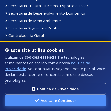
Secretaria Cultura, Turismo, Esporte e Lazer
Secretaria de Desenvolvimento Econômico
Secretaria de Meio Ambiente
Secretaria Segurança Pública
Controladoria Geral
Coordenadoria de Comunicação Institucional
🍪 Este site utiliza cookies
Secretaria de Serviços Públicos
Utilizamos
cookies essenciais
e tecnologias
Secretaria de Educação
semelhantes de acordo com a nossa
Política de
Gabinete do Prefeito
Privacidade
. Ao continuar navegando neste portal, você
declara estar ciente e concorda com o uso dessas
tecnologias.
Materiais e Bens:
Bens Consolidados
Política de Privacidade
Bens Imóveis
Aceitar e Continuar
Bens Intangiveis
Bens Móveis