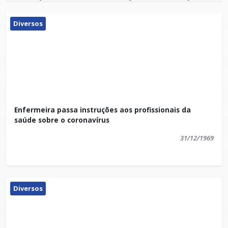
próximos dias.
A estrada que será asfaltada é a que liga o trevo de
Diversos
Santo Eduardo a Cacimbinha. Serão 2,08
quilômetros de pavimentação asfáltica.
Já as comunidades que serão contempladas com
12,5 mil metros quadrados de pavimentação PVS
serão Arueira, Criador, Tabua e Areinha.
Enfermeira passa instruções aos profissionais da
saúde sobre o coronavírus
31/12/1969
Diversos