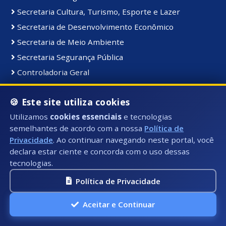
Secretaria Cultura, Turismo, Esporte e Lazer
Secretaria de Desenvolvimento Econômico
Secretaria de Meio Ambiente
Secretaria Segurança Pública
Controladoria Geral
Coordenadoria de Comunicação Institucional
🍪 Este site utiliza cookies
Secretaria de Serviços Públicos
Utilizamos
cookies essenciais
e tecnologias
Secretaria de Educação
semelhantes de acordo com a nossa
Política de
Gabinete do Prefeito
Privacidade
. Ao continuar navegando neste portal, você
declara estar ciente e concorda com o uso dessas
tecnologias.
Materiais e Bens:
Bens Consolidados
Política de Privacidade
Bens Imóveis
Aceitar e Continuar
Bens Intangiveis
Bens Móveis