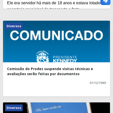
Ele era servidor há mais de 18 anos e estava lotado na
secretaria municipal de transporte e frota.
Nesse momento de dor e tristeza o prefeito Dorlei
Fontão, em nome dos servidores públicos da
Diversos
Prefeitura de Presidente Kennedy, presta os seus
mais sinceros sentimentos e se solidariza com os
familiares e amigos do finado.
Comissão do Prodes suspende visitas técnicas e
avaliações serão feitas por documentos
31/12/1969
Diversos