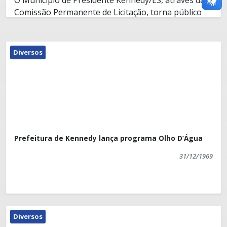
Comissão Permanente de Licitação, torna público
que não foram apresentados recursos quanto à
habilitação na Concorrência Pública em epígrafe.
Assim sendo, fica determinada a abertura dos
Presidente Kennedy/ES, 24/02/2015.
Diversos
Envelopes "B" - Proposta Técnica - para o dia
27/02/2015 às 09:30 horas.
Prefeitura de Kennedy lança programa Olho D’Água
31/12/1969
Diversos