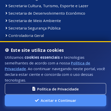
Secretaria Cultura, Turismo, Esporte e Lazer
Secretaria de Desenvolvimento Econômico
Secretaria de Meio Ambiente
Secretaria Segurança Pública
Controladoria Geral
Coordenadoria de Comunicação Institucional
🍪 Este site utiliza cookies
Secretaria de Serviços Públicos
Utilizamos
cookies essenciais
e tecnologias
Secretaria de Educação
semelhantes de acordo com a nossa
Política de
Gabinete do Prefeito
Privacidade
. Ao continuar navegando neste portal, você
declara estar ciente e concorda com o uso dessas
tecnologias.
Materiais e Bens:
Bens Consolidados
Política de Privacidade
Bens Imóveis
Aceitar e Continuar
Bens Intangiveis
Bens Móveis