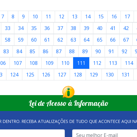
7
8
9
10
11
12
13
14
15
16
17
33
34
35
36
37
38
39
40
41
42
58
59
60
61
62
63
64
65
66
67
83
84
85
86
87
88
89
90
91
92
106
107
108
109
110
111
112
113
114
3
124
125
126
127
128
129
130
131
Lei de Acesso à Informação
R DENTRO. RECEBA ATUALIZAÇÕES DE TUDO QUE ACONTECE AQUI 