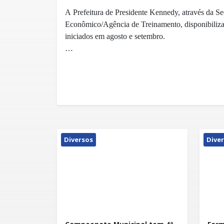
A Prefeitura de Presidente Kennedy, através da S
Econômico/Agência de Treinamento, disponibiliza
iniciados em agosto e setembro.
São 80 vagas(algumas já foram preenchidas). O
DE REVESTIMENTO CERÂMICO, em dois horários
às 22 horas. Cada turma será de 20 alunos. O curs
03/08/2015, com término previsto para 30/09/2015
Outro curso disponibilizado, que começará no dia 
PEDREIRO EM ALVENARIA DE VEDAÇÃO, ta
Diversos
Dive
turmas de 13 às 17 h, e das 16 às 22 horas. O térm
novembro.
A oferta de qualificação é mais uma oportunidade q
Secretaria de Desenvolvimento Econômico, está d
várias reuniões com representantes do Porto Centr
que serão mais requisitadas após a sua implantação