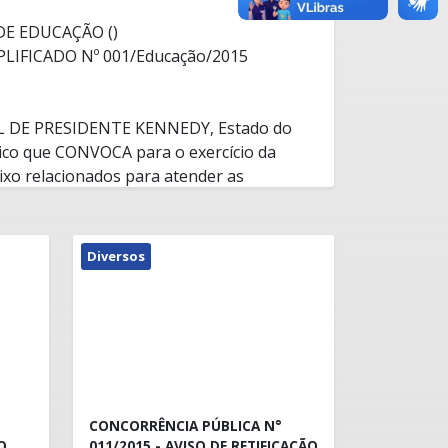
DE EDUCAÇÃO ()
LIFICADO Nº 001/Educação/2015
 DE PRESIDENTE KENNEDY, Estado do
lico que CONVOCA para o exercício da
ixo relacionados para atender as
a Municipal de Educação no
e acordo com as normas estabelecidas no
publicado no dia 12 de dezembro de 2014,
O
Diversos
°
CONCORRÊNCIA PÚBLICA N°
O
011/2015 - AVISO DE RETIFICAÇÃO