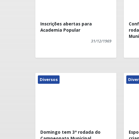
Inscrições abertas para
Conf
Academia Popular
rod
Muni
31/12/1969
Diversos
Dive
Domingo tem 3ª rodada do
Espo
Campeonato Municipal
cria