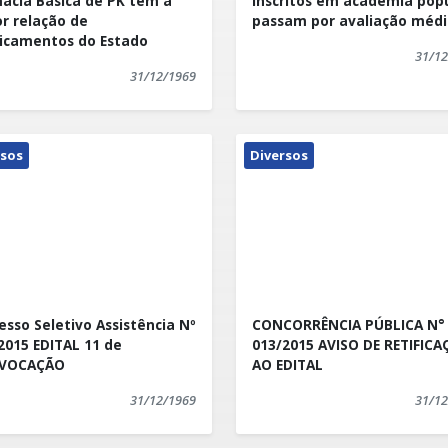
ácia Básica de PK tem a
Inscritos em academia pop
r relação de
passam por avaliação médi
ase R$ 2 milhões em cursos de
camentos do Estado
31/12
os que nossos moradores
31/12/1969
ualificação. Outros cursos
 Quinta Rangel.
ento de pêlos, virilha e axilas,
rsos
Diversos
, mas as vagas já foram
de 72 cursos, ministrados pelo
I/SENAI, SENAI e SENAC.
mento na Rua Santa Maria, 23,
6.
esso Seletivo Assistência Nº
CONCORRÊNCIA PÚBLICA N°
2015 EDITAL 11 de
013/2015 AVISO DE RETIFIC
VOCAÇÃO
AO EDITAL
31/12/1969
31/12