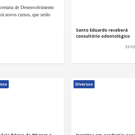
ecretaria de Desenvolvimento
rá novos cursos, que serão
Santo Eduardo receberá
consultório odontológico
s cursos são de APLICADOR
: das 13 às 17h, e das 16
31/12
o será iniciado no dia
.
1º de setembro, é o de
mbém com 40 vagas, em
rsos
Diversos
ino será no dia 13 de
ue a Prefeitura, através da
ando aos kennedenses, após
al, que apontaram as profissões
.