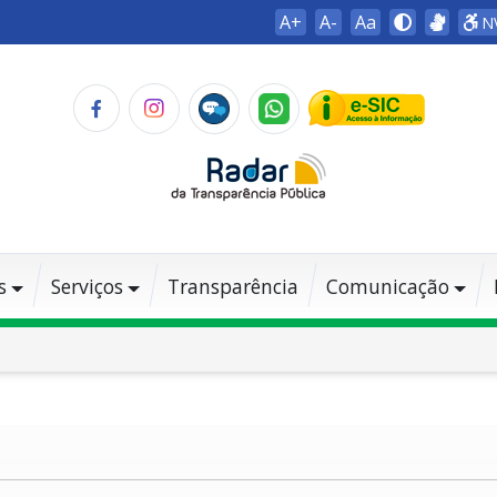
A+
A-
Aa
N
s
Serviços
Transparência
Comunicação