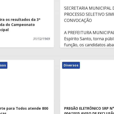
SECRETARIA MUNICIPAL 
PROCESSO SELETIVO SIMP
ira os resultados da 3ª
CONVOCAÇÃO
ada do Campeonato
cipal
A PREFEITURA MUNICIPAL
Espírito Santo, torna púb
31/12/1969
função, os candidatos aba
necessidades da Secretari
preenchimento de vagas d
Edital/SEME/ nº 001/2014 
EDITAL 46 - CONVOCAÇÃ
rsos
Diversos
a saber:
rte para Todos atende 800
PREGÃO ELETRÔNICO SRP N
nças
004/2015 AVISO DE EXCLUSÃ