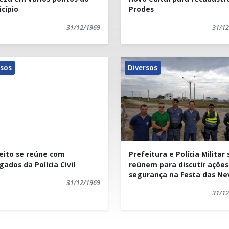
cípio
Prodes
Bahiense, centro.
31/12/1969
31/12
Quem tem nota fiscal de ja
poder utilizar e trocar por c
A Nota Legal vai funcion
rsos
Diversos
(cinquenta reais) em comp
campanha, a pessoa terá
prêmios abaixo).
A Nota Rural, para ter d
apresentar R$ 500,00 e
Kennedy.
eito se reúne com
Prefeitura e Polícia Militar 
gados da Polícia Civil
reúnem para discutir ações
O sorteio será realizado n
segurança na Festa das Ne
31/12/1969
31/12
Onde trocar sua nota fis