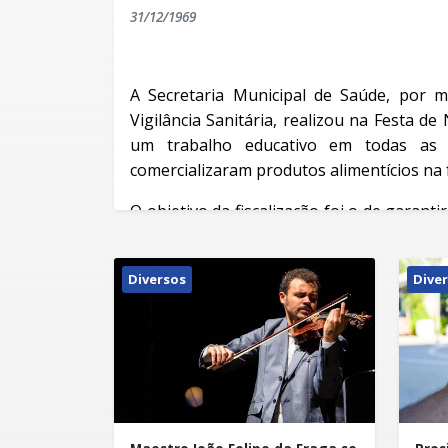
31/12/1969
A Secretaria Municipal de Saúde, por 
Vigilância Sanitária, realizou na Festa 
um trabalho educativo em todas as 
comercializaram produtos alimentícios na 
O objetivo da fiscalização foi o de garant
comercializados e coibir irregular
acondicionamento dos alimentos como fru
Diversos
Dive
entre outros.
Segundo a coordenadora da Vigilância Sani
dos objetivos da fiscalização foi o de pro
presente na festa.
Na visitas, os fiscais entregaram um l
Vigilância Sanitária", no qual se orient