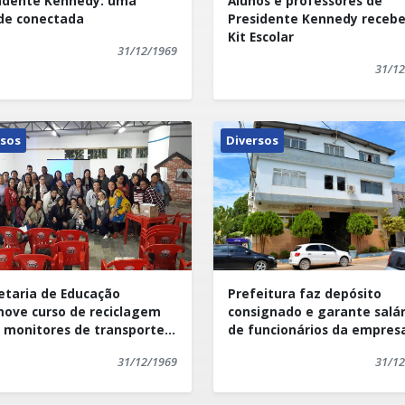
idente Kennedy: uma
Alunos e professores de
de conectada
Presidente Kennedy receb
Kit Escolar
31/12/1969
31/12
rsos
Diversos
etaria de Educação
Prefeitura faz depósito
ove curso de reciclagem
consignado e garante salár
 monitores de transporte
de funcionários da empres
lar
Limpeza Urbana
31/12/1969
31/12