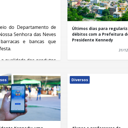
meio do Departamento de
Últimos dias para regulariz
de Nossa Senhora das Neves
débitos com a Prefeitura d
Presidente Kennedy
barracas e bancas que
festa.
31/12
ir a qualidade dos produtos
idades na preparação e
tas, salgados, refeições,
rsos
Diversos
tária, Janaina Stulzer, um
teger a saúde da população
ivro "Guia de Alimentos e
a sobre a manipulação dos