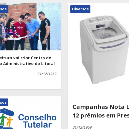
rsos
Diversos
eitura vai criar Centro de
o Administrativo do Litoral
31/12/1969
rsos
Campanhas Nota Le
12 prêmios em Pre
31/12/1969