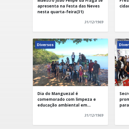
Maestro João Felipe da Fraga se
Pres
alimentos.
apresenta na Festa das Neves
cida
nesta quarta-feira(31)
31/12/1969
Diversos
Dive
Dia do Manguezal é
Secr
comemorado com limpeza e
prom
educação ambiental em
para
Presidente Kennedy
esco
31/12/1969