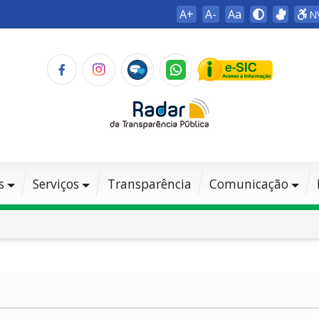
A+
A-
Aa
N
s
Serviços
Transparência
Comunicação