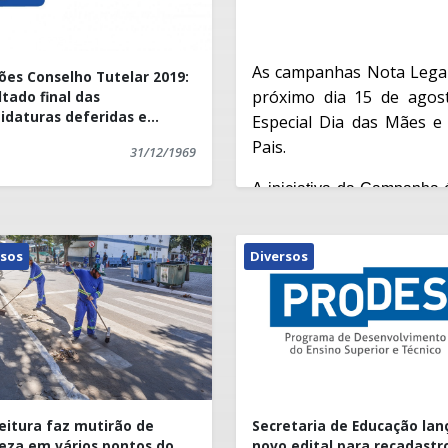
As campanhas Nota Legal 
ções Conselho Tutelar 2019:
próximo dia 15 de agos
ltado final das
idaturas deferidas e
Especial Dia das Mães e
feridas
Pais.
31/12/1969
A iniciativa da Campanha 
por objetivo incrementar 
com vários sorteios
.
rsos
Diversos
Os cupons já podem ser 
notas fiscais por cupons 
exigidas notas fiscais) ser
rua Olímpio Pinto Campos 
Congregação Cristã do Brasi
Já no Nota Rural (notas e
sendo feita no Núcleo d
eitura faz mutirão de
Secretaria de Educação lan
fica na Secretaria Mun
eza em vários pontos do
novo edital para recadastr