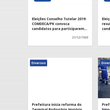
Eleições Conselho Tutelar 2019:
Elei
COMDECA/PK convoca
resu
candidatos para participarem
cand
de reunião
inde
31/12/1969
Diversos
Dive
Prefeitura inicia reforma do
Pref
Terminal Rodoviário Honório
limp