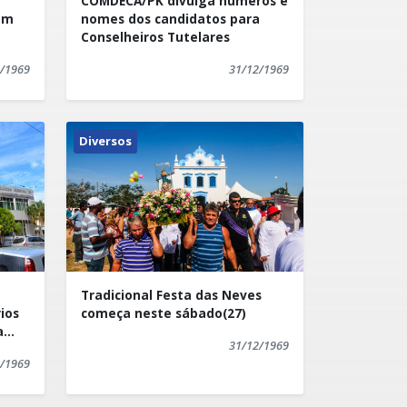
COMDECA/PK divulga números e
em
nomes dos candidatos para
Conselheiros Tutelares
/1969
31/12/1969
Diversos
Tradicional Festa das Neves
ios
começa neste sábado(27)
a
31/12/1969
/1969