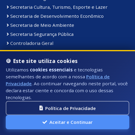
Secretaria Cultura, Turismo, Esporte e Lazer
Secretaria de Desenvolvimento Econômico
Secretaria de Meio Ambiente
Secretaria Segurança Pública
Controladoria Geral
Coordenadoria de Comunicação Institucional
🍪 Este site utiliza cookies
Secretaria de Serviços Públicos
Utilizamos
cookies essenciais
e tecnologias
Secretaria de Educação
semelhantes de acordo com a nossa
Política de
Gabinete do Prefeito
Privacidade
. Ao continuar navegando neste portal, você
declara estar ciente e concorda com o uso dessas
tecnologias.
Materiais e Bens:
Bens Consolidados
Política de Privacidade
Bens Imóveis
Aceitar e Continuar
Bens Intangiveis
Bens Móveis