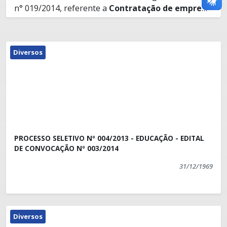
n° 019/2014, referente a
Contratação de empresa
especializada em locação de 03 (três) caminhões
Presidente Kennedy, 29/08/2014.
tanque (pipa) para transporte de água potável
para atender a secretaria municipal de obras
,
Diversos
por determinação da Secretaria Municipal de Obras.
PROCESSO SELETIVO Nº 004/2013 - EDUCAÇÃO - EDITAL
DE CONVOCAÇÃO Nº 003/2014
31/12/1969
Diversos