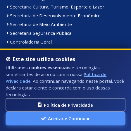
Secretaria Cultura, Turismo, Esporte e Lazer
Secretaria de Desenvolvimento Econômico
Secretaria de Meio Ambiente
Secretaria Segurança Pública
Controladoria Geral
Coordenadoria de Comunicação Institucional
🍪 Este site utiliza cookies
Secretaria de Serviços Públicos
Utilizamos
cookies essenciais
e tecnologias
Secretaria de Educação
semelhantes de acordo com a nossa
Política de
Gabinete do Prefeito
Privacidade
. Ao continuar navegando neste portal, você
declara estar ciente e concorda com o uso dessas
tecnologias.
Materiais e Bens:
Bens Consolidados
Política de Privacidade
Bens Imóveis
Aceitar e Continuar
Bens Intangiveis
Bens Móveis