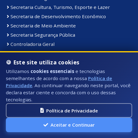
Secretaria Cultura, Turismo, Esporte e Lazer
Secretaria de Desenvolvimento Econômico
Secretaria de Meio Ambiente
Secretaria Segurança Pública
Controladoria Geral
Coordenadoria de Comunicação Institucional
🍪 Este site utiliza cookies
Secretaria de Serviços Públicos
Utilizamos
cookies essenciais
e tecnologias
Secretaria de Educação
semelhantes de acordo com a nossa
Política de
Gabinete do Prefeito
Privacidade
. Ao continuar navegando neste portal, você
declara estar ciente e concorda com o uso dessas
tecnologias.
Materiais e Bens:
Bens Consolidados
Política de Privacidade
Bens Imóveis
Aceitar e Continuar
Bens Intangiveis
Bens Móveis